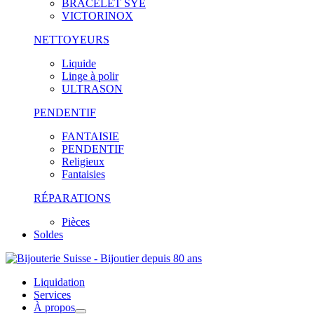
BRACELET SYE
VICTORINOX
NETTOYEURS
Liquide
Linge à polir
ULTRASON
PENDENTIF
FANTAISIE
PENDENTIF
Religieux
Fantaisies
RÉPARATIONS
Pièces
Soldes
Liquidation
Services
À propos