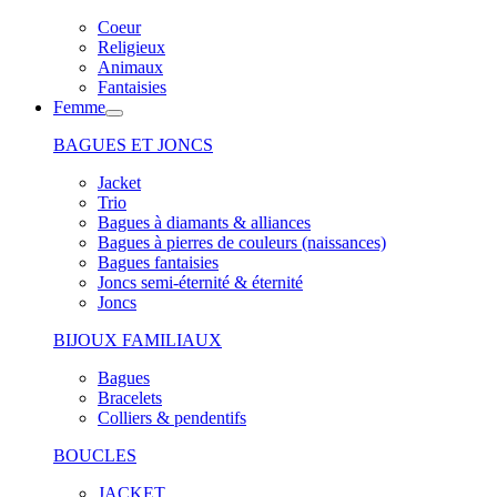
Coeur
Religieux
Animaux
Fantaisies
Femme
BAGUES ET JONCS
Jacket
Trio
Bagues à diamants & alliances
Bagues à pierres de couleurs (naissances)
Bagues fantaisies
Joncs semi-éternité & éternité
Joncs
BIJOUX FAMILIAUX
Bagues
Bracelets
Colliers & pendentifs
BOUCLES
JACKET