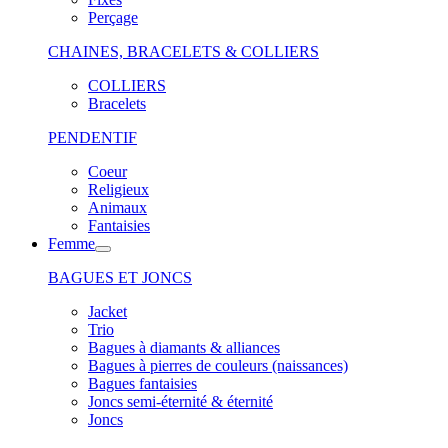
Perçage
CHAINES, BRACELETS & COLLIERS
COLLIERS
Bracelets
PENDENTIF
Coeur
Religieux
Animaux
Fantaisies
Femme
BAGUES ET JONCS
Jacket
Trio
Bagues à diamants & alliances
Bagues à pierres de couleurs (naissances)
Bagues fantaisies
Joncs semi-éternité & éternité
Joncs