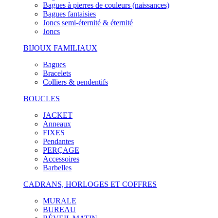
Bagues à pierres de couleurs (naissances)
Bagues fantaisies
Joncs semi-éternité & éternité
Joncs
BIJOUX FAMILIAUX
Bagues
Bracelets
Colliers & pendentifs
BOUCLES
JACKET
Anneaux
FIXES
Pendantes
PERÇAGE
Accessoires
Barbelles
CADRANS, HORLOGES ET COFFRES
MURALE
BUREAU