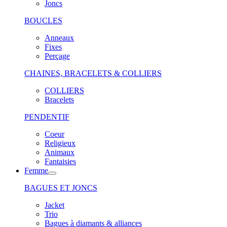
Joncs
BOUCLES
Anneaux
Fixes
Perçage
CHAINES, BRACELETS & COLLIERS
COLLIERS
Bracelets
PENDENTIF
Coeur
Religieux
Animaux
Fantaisies
Femme
BAGUES ET JONCS
Jacket
Trio
Bagues à diamants & alliances