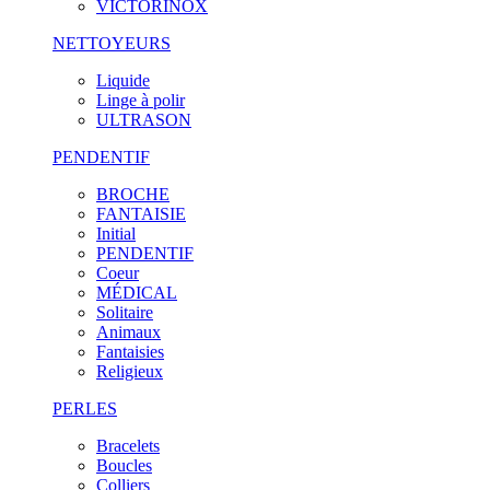
VICTORINOX
NETTOYEURS
Liquide
Linge à polir
ULTRASON
PENDENTIF
BROCHE
FANTAISIE
Initial
PENDENTIF
Coeur
MÉDICAL
Solitaire
Animaux
Fantaisies
Religieux
PERLES
Bracelets
Boucles
Colliers