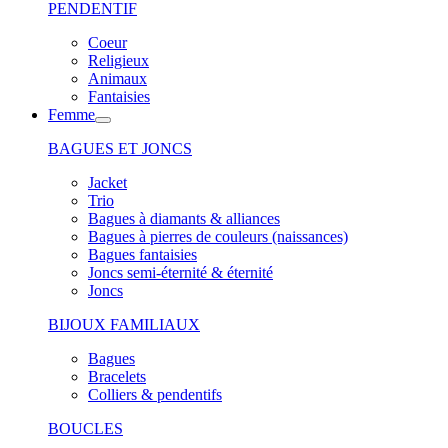
PENDENTIF
Coeur
Religieux
Animaux
Fantaisies
Femme
BAGUES ET JONCS
Jacket
Trio
Bagues à diamants & alliances
Bagues à pierres de couleurs (naissances)
Bagues fantaisies
Joncs semi-éternité & éternité
Joncs
BIJOUX FAMILIAUX
Bagues
Bracelets
Colliers & pendentifs
BOUCLES