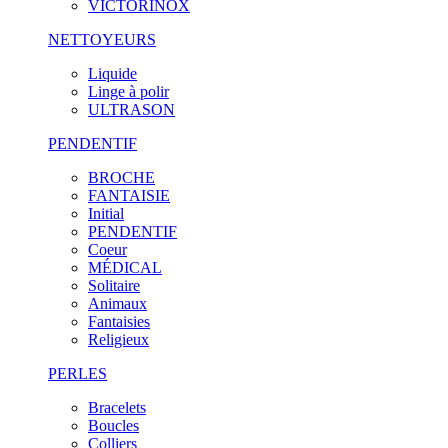
VICTORINOX
NETTOYEURS
Liquide
Linge à polir
ULTRASON
PENDENTIF
BROCHE
FANTAISIE
Initial
PENDENTIF
Coeur
MÉDICAL
Solitaire
Animaux
Fantaisies
Religieux
PERLES
Bracelets
Boucles
Colliers