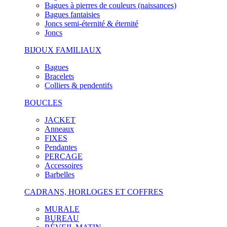
Bagues à pierres de couleurs (naissances)
Bagues fantaisies
Joncs semi-éternité & éternité
Joncs
BIJOUX FAMILIAUX
Bagues
Bracelets
Colliers & pendentifs
BOUCLES
JACKET
Anneaux
FIXES
Pendantes
PERÇAGE
Accessoires
Barbelles
CADRANS, HORLOGES ET COFFRES
MURALE
BUREAU