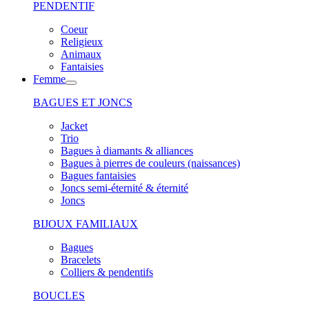
PENDENTIF
Coeur
Religieux
Animaux
Fantaisies
Femme
BAGUES ET JONCS
Jacket
Trio
Bagues à diamants & alliances
Bagues à pierres de couleurs (naissances)
Bagues fantaisies
Joncs semi-éternité & éternité
Joncs
BIJOUX FAMILIAUX
Bagues
Bracelets
Colliers & pendentifs
BOUCLES