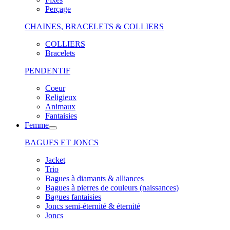
Perçage
CHAINES, BRACELETS & COLLIERS
COLLIERS
Bracelets
PENDENTIF
Coeur
Religieux
Animaux
Fantaisies
Femme
BAGUES ET JONCS
Jacket
Trio
Bagues à diamants & alliances
Bagues à pierres de couleurs (naissances)
Bagues fantaisies
Joncs semi-éternité & éternité
Joncs