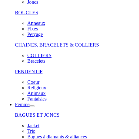
Joncs
BOUCLES
Anneaux
Fixes
Perçage
CHAINES, BRACELETS & COLLIERS
COLLIERS
Bracelets
PENDENTIF
Coeur
Religieux
Animaux
Fantaisies
Femme
BAGUES ET JONCS
Jacket
Trio
Bagues à diamants & alliances