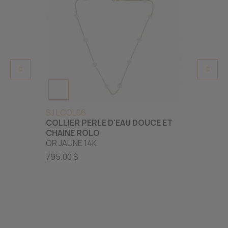
SJ LCOL06
SJ 24
COLLIER PERLE D'EAU DOUCE ET
BRACE
CHAINE ROLO
D'EAU
OR JAUNE 14K
OR JAU
795.00 $
129.00