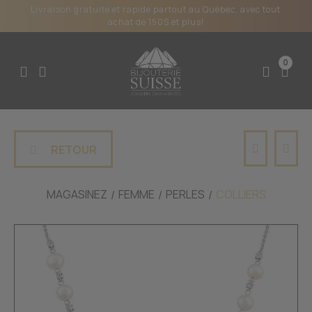
Livraison gratuite et rapide partout au Québec, avec tout
achat de 150$ et plus!
0
RETOUR
MAGASINEZ
FEMME
PERLES
COLLIERS