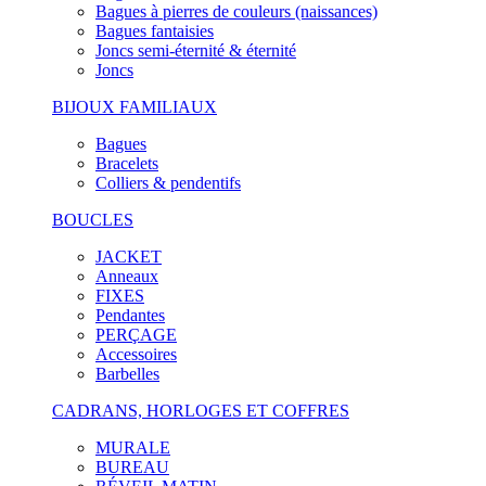
Bagues à pierres de couleurs (naissances)
Bagues fantaisies
Joncs semi-éternité & éternité
Joncs
BIJOUX FAMILIAUX
Bagues
Bracelets
Colliers & pendentifs
BOUCLES
JACKET
Anneaux
FIXES
Pendantes
PERÇAGE
Accessoires
Barbelles
CADRANS, HORLOGES ET COFFRES
MURALE
BUREAU