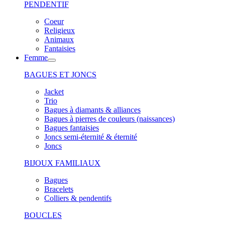
PENDENTIF
Coeur
Religieux
Animaux
Fantaisies
Femme
BAGUES ET JONCS
Jacket
Trio
Bagues à diamants & alliances
Bagues à pierres de couleurs (naissances)
Bagues fantaisies
Joncs semi-éternité & éternité
Joncs
BIJOUX FAMILIAUX
Bagues
Bracelets
Colliers & pendentifs
BOUCLES