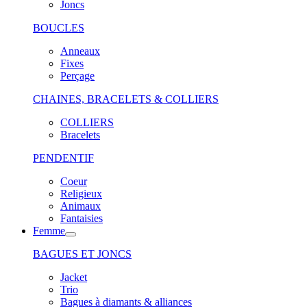
Joncs
BOUCLES
Anneaux
Fixes
Perçage
CHAINES, BRACELETS & COLLIERS
COLLIERS
Bracelets
PENDENTIF
Coeur
Religieux
Animaux
Fantaisies
Femme
BAGUES ET JONCS
Jacket
Trio
Bagues à diamants & alliances