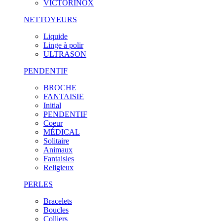
VICTORINOX
NETTOYEURS
Liquide
Linge à polir
ULTRASON
PENDENTIF
BROCHE
FANTAISIE
Initial
PENDENTIF
Coeur
MÉDICAL
Solitaire
Animaux
Fantaisies
Religieux
PERLES
Bracelets
Boucles
Colliers