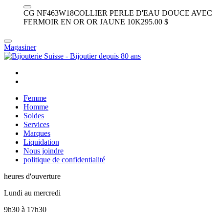
CG NF463W18
COLLIER PERLE D'EAU DOUCE AVEC
FERMOIR EN OR
OR JAUNE 10K
295.00 $
Magasiner
Femme
Homme
Soldes
Services
Marques
Liquidation
Nous joindre
politique de confidentialité
heures d'ouverture
Lundi au mercredi
9h30
à
17h30