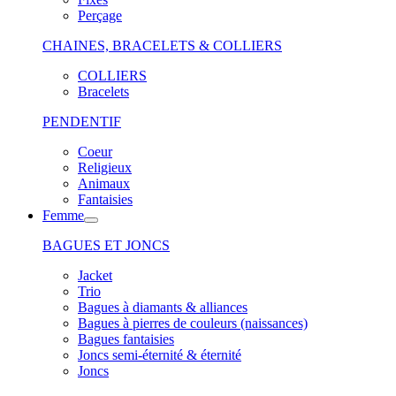
Perçage
CHAINES, BRACELETS & COLLIERS
COLLIERS
Bracelets
PENDENTIF
Coeur
Religieux
Animaux
Fantaisies
Femme
BAGUES ET JONCS
Jacket
Trio
Bagues à diamants & alliances
Bagues à pierres de couleurs (naissances)
Bagues fantaisies
Joncs semi-éternité & éternité
Joncs