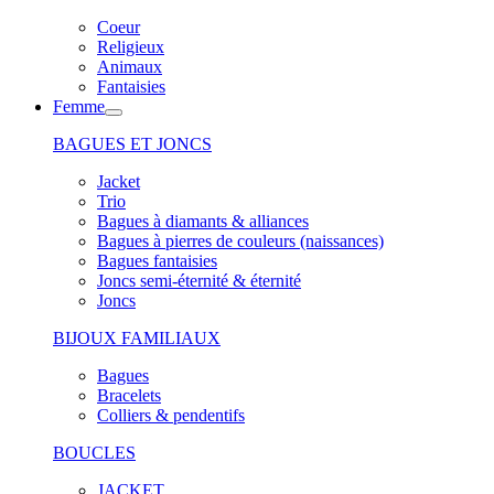
Coeur
Religieux
Animaux
Fantaisies
Femme
BAGUES ET JONCS
Jacket
Trio
Bagues à diamants & alliances
Bagues à pierres de couleurs (naissances)
Bagues fantaisies
Joncs semi-éternité & éternité
Joncs
BIJOUX FAMILIAUX
Bagues
Bracelets
Colliers & pendentifs
BOUCLES
JACKET