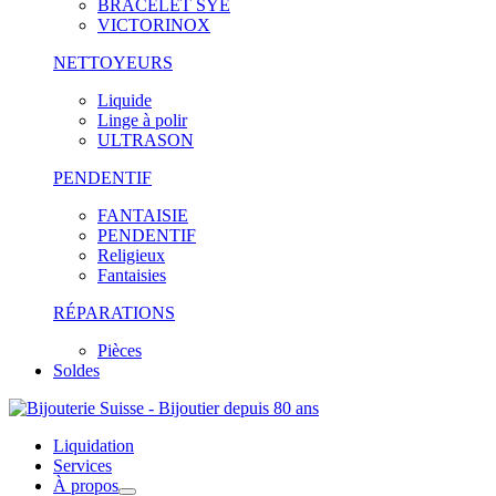
BRACELET SYE
VICTORINOX
NETTOYEURS
Liquide
Linge à polir
ULTRASON
PENDENTIF
FANTAISIE
PENDENTIF
Religieux
Fantaisies
RÉPARATIONS
Pièces
Soldes
Liquidation
Services
À propos