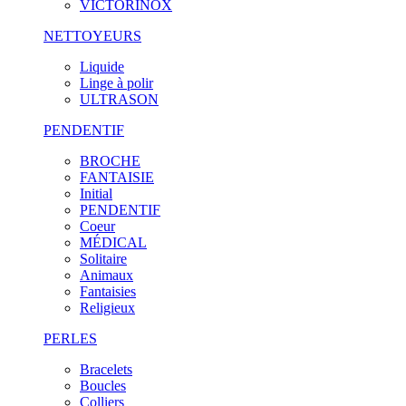
VICTORINOX
NETTOYEURS
Liquide
Linge à polir
ULTRASON
PENDENTIF
BROCHE
FANTAISIE
Initial
PENDENTIF
Coeur
MÉDICAL
Solitaire
Animaux
Fantaisies
Religieux
PERLES
Bracelets
Boucles
Colliers