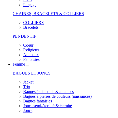
Perçage
CHAINES, BRACELETS & COLLIERS
COLLIERS
Bracelets
PENDENTIF
Coeur
Religieux
Animaux
Fantaisies
Femme
BAGUES ET JONCS
Jacket
Trio
Bagues à diamants & alliances
Bagues à pierres de couleurs (naissances)
Bagues fantaisies
Joncs semi-éternité & éternité
Joncs