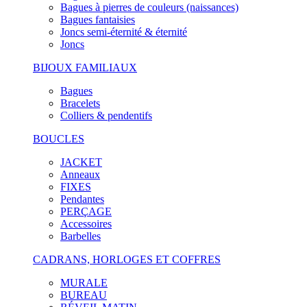
Bagues à pierres de couleurs (naissances)
Bagues fantaisies
Joncs semi-éternité & éternité
Joncs
BIJOUX FAMILIAUX
Bagues
Bracelets
Colliers & pendentifs
BOUCLES
JACKET
Anneaux
FIXES
Pendantes
PERÇAGE
Accessoires
Barbelles
CADRANS, HORLOGES ET COFFRES
MURALE
BUREAU