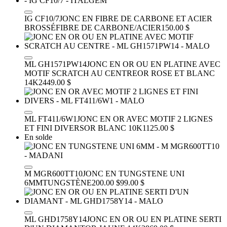
IG CF10/7
JONC EN FIBRE DE CARBONE ET ACIER
BROSSÉ
FIBRE DE CARBONE/ACIER
150.00 $
ML GH1571PW14
JONC EN OR OU EN PLATINE AVEC
MOTIF SCRATCH AU CENTRE
OR ROSE ET BLANC
14K
2449.00 $
ML FT411/6W1
JONC EN OR AVEC MOTIF 2 LIGNES
ET FINI DIVERS
OR BLANC 10K
1125.00 $
En solde
M MGR600TT10
JONC EN TUNGSTENE UNI
6MM
TUNGSTÈNE
200.00 $
99.00 $
ML GHD1758Y14
JONC EN OR OU EN PLATINE SERTI