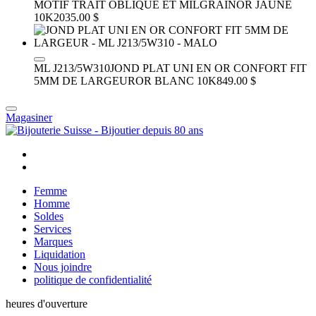
MOTIF TRAIT OBLIQUE ET MILGRAIN
OR JAUNE
10K
2035.00 $
ML J213/5W310
JOND PLAT UNI EN OR CONFORT FIT
5MM DE LARGEUR
OR BLANC 10K
849.00 $
Magasiner
Femme
Homme
Soldes
Services
Marques
Liquidation
Nous joindre
politique de confidentialité
heures d'ouverture