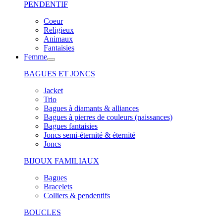
PENDENTIF
Coeur
Religieux
Animaux
Fantaisies
Femme
BAGUES ET JONCS
Jacket
Trio
Bagues à diamants & alliances
Bagues à pierres de couleurs (naissances)
Bagues fantaisies
Joncs semi-éternité & éternité
Joncs
BIJOUX FAMILIAUX
Bagues
Bracelets
Colliers & pendentifs
BOUCLES