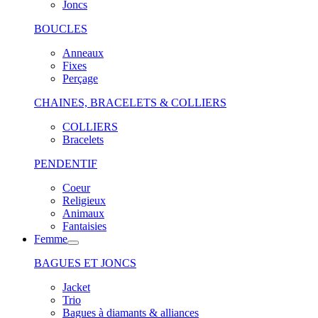
Joncs
BOUCLES
Anneaux
Fixes
Perçage
CHAINES, BRACELETS & COLLIERS
COLLIERS
Bracelets
PENDENTIF
Coeur
Religieux
Animaux
Fantaisies
Femme
BAGUES ET JONCS
Jacket
Trio
Bagues à diamants & alliances