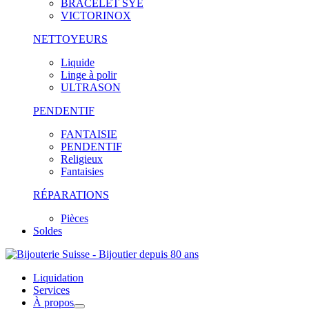
BRACELET SYE
VICTORINOX
NETTOYEURS
Liquide
Linge à polir
ULTRASON
PENDENTIF
FANTAISIE
PENDENTIF
Religieux
Fantaisies
RÉPARATIONS
Pièces
Soldes
Liquidation
Services
À propos