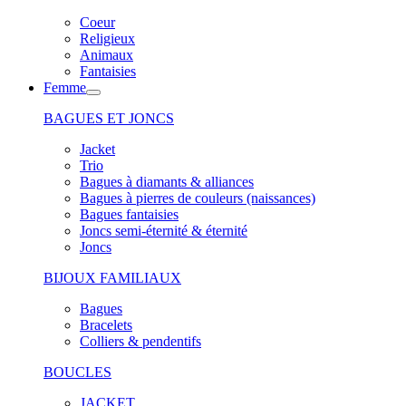
Coeur
Religieux
Animaux
Fantaisies
Femme
BAGUES ET JONCS
Jacket
Trio
Bagues à diamants & alliances
Bagues à pierres de couleurs (naissances)
Bagues fantaisies
Joncs semi-éternité & éternité
Joncs
BIJOUX FAMILIAUX
Bagues
Bracelets
Colliers & pendentifs
BOUCLES
JACKET