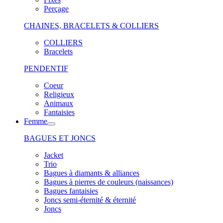
Perçage
CHAINES, BRACELETS & COLLIERS
COLLIERS
Bracelets
PENDENTIF
Coeur
Religieux
Animaux
Fantaisies
Femme
BAGUES ET JONCS
Jacket
Trio
Bagues à diamants & alliances
Bagues à pierres de couleurs (naissances)
Bagues fantaisies
Joncs semi-éternité & éternité
Joncs