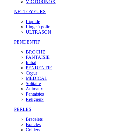
VICTORINOX
NETTOYEURS
Liquide
Linge à polir
ULTRASON
PENDENTIF
BROCHE
FANTAISIE
Initial
PENDENTIF
Coeur
MÉDICAL
Solitaire
Animaux
Fantaisies
Religieux
PERLES
Bracelets
Boucles
Colliers