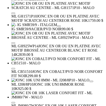
ML GH1571P10
JONC EN OR OU EN PLATINE AVEC
MOTIF SCRATCH AU CENTRE
OR ROSE 10K
1759.00 $
IG SMR59/9
ACIER/PVD NOIR
99.00 $
ML GH925WP14
JONC EN OR OU EN PLATINE AVEC
MOTIF BROSSÉ AU CENTRE
OR BLANC ET ROSE
14K
2839.00 $
ML CB51510
JONC EN COBALT/PVD NOIR CONFORT
FIT
NOIR
299.00 $
ML J208/8P10
JONC 10K UNI 8MM
OR ROSE
10K
925.00 $
ML JM080/7W
JONC EN OR 10K LASER CONFORT