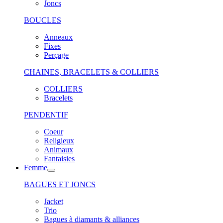
Joncs
BOUCLES
Anneaux
Fixes
Perçage
CHAINES, BRACELETS & COLLIERS
COLLIERS
Bracelets
PENDENTIF
Coeur
Religieux
Animaux
Fantaisies
Femme
BAGUES ET JONCS
Jacket
Trio
Bagues à diamants & alliances