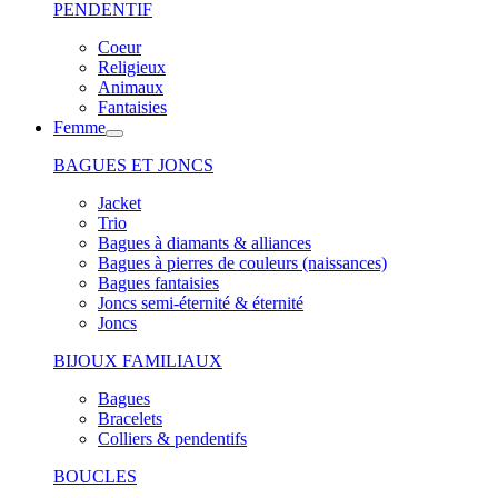
PENDENTIF
Coeur
Religieux
Animaux
Fantaisies
Femme
BAGUES ET JONCS
Jacket
Trio
Bagues à diamants & alliances
Bagues à pierres de couleurs (naissances)
Bagues fantaisies
Joncs semi-éternité & éternité
Joncs
BIJOUX FAMILIAUX
Bagues
Bracelets
Colliers & pendentifs
BOUCLES