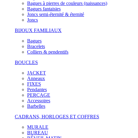
Bagues à pierres de couleurs (naissances)
Bagues fantaisies
Joncs semi-éternité & éternité
Joncs
BIJOUX FAMILIAUX
Bagues
Bracelets
Colliers & pendentifs
BOUCLES
JACKET
Anneaux
FIXES
Pendantes
PERÇAGE
Accessoires
Barbelles
CADRANS, HORLOGES ET COFFRES
MURALE
BUREAU