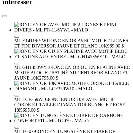
intéresser
ML FT411/6YW1
JONC EN OR AVEC MOTIF 2 LIGNES
ET FINI DIVERS
OR JAUNE ET BLANC 10K
969.00 $
ML GH1453WY10
JONC EN OR OU EN PLATINE AVEC
MOTIF BLOC ET SATINÉ AU CENTRE
OR BLANC ET
JAUNE 10K
2795.00 $
ML LCF359W10
JONC EN OR 10K AVEC MOTIF
CORDE ET TAILLE DIAMANT
OR BLANC ET ROSE
18K
695.00 $
ML TG079
JONC EN TUNGSTÈNE ET FIBRE DE