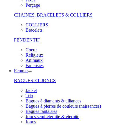
Perçage
CHAINES, BRACELETS & COLLIERS
COLLIERS
Bracelets
PENDENTIF
Coeur
Religieux
Animaux
Fantaisies
Femme
BAGUES ET JONCS
Jacket
Trio
Bagues à diamants & alliances
Bagues à pierres de couleurs (naissances)
Bagues fantaisies
Joncs semi-éternité & éternité
Joncs