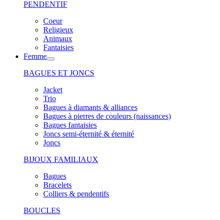
PENDENTIF
Coeur
Religieux
Animaux
Fantaisies
Femme
BAGUES ET JONCS
Jacket
Trio
Bagues à diamants & alliances
Bagues à pierres de couleurs (naissances)
Bagues fantaisies
Joncs semi-éternité & éternité
Joncs
BIJOUX FAMILIAUX
Bagues
Bracelets
Colliers & pendentifs
BOUCLES