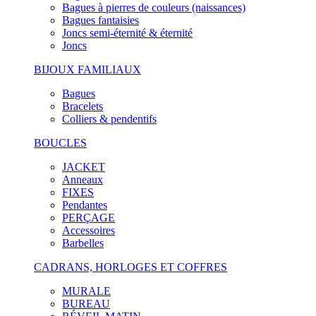
Bagues à pierres de couleurs (naissances)
Bagues fantaisies
Joncs semi-éternité & éternité
Joncs
BIJOUX FAMILIAUX
Bagues
Bracelets
Colliers & pendentifs
BOUCLES
JACKET
Anneaux
FIXES
Pendantes
PERÇAGE
Accessoires
Barbelles
CADRANS, HORLOGES ET COFFRES
MURALE
BUREAU