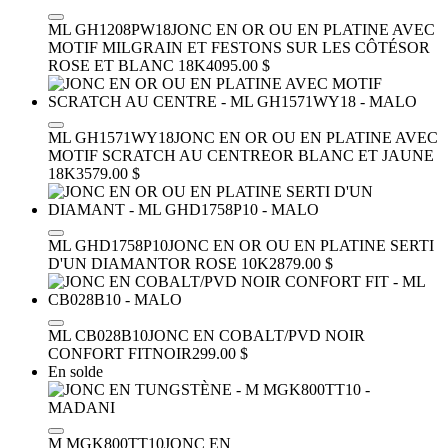
ML GH1208PW18
JONC EN OR OU EN PLATINE AVEC
MOTIF MILGRAIN ET FESTONS SUR LES CÔTÉS
OR
ROSE ET BLANC 18K
4095.00 $
ML GH1571WY18
JONC EN OR OU EN PLATINE AVEC
MOTIF SCRATCH AU CENTRE
OR BLANC ET JAUNE
18K
3579.00 $
ML GHD1758P10
JONC EN OR OU EN PLATINE SERTI
D'UN DIAMANT
OR ROSE 10K
2879.00 $
ML CB028B10
JONC EN COBALT/PVD NOIR
CONFORT FIT
NOIR
299.00 $
En solde
M MGK800TT10
JONC EN