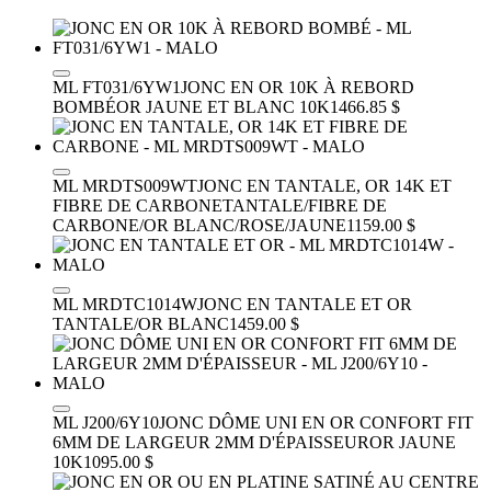
ML FT031/6YW1
JONC EN OR 10K À REBORD
BOMBÉ
OR JAUNE ET BLANC 10K
1466.85 $
ML MRDTS009WT
JONC EN TANTALE, OR 14K ET
FIBRE DE CARBONE
TANTALE/FIBRE DE
CARBONE/OR BLANC/ROSE/JAUNE
1159.00 $
ML MRDTC1014W
JONC EN TANTALE ET OR
TANTALE/OR BLANC
1459.00 $
ML J200/6Y10
JONC DÔME UNI EN OR CONFORT FIT
6MM DE LARGEUR 2MM D'ÉPAISSEUR
OR JAUNE
10K
1095.00 $