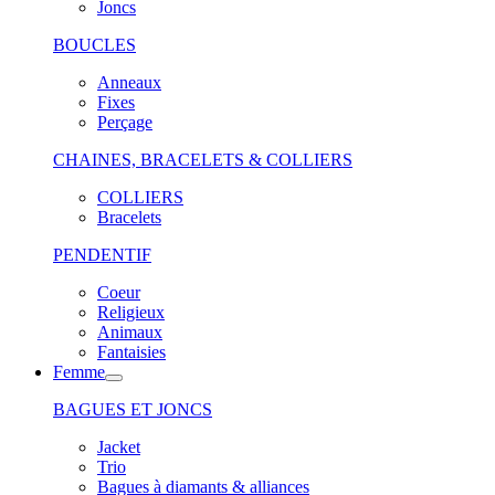
Joncs
BOUCLES
Anneaux
Fixes
Perçage
CHAINES, BRACELETS & COLLIERS
COLLIERS
Bracelets
PENDENTIF
Coeur
Religieux
Animaux
Fantaisies
Femme
BAGUES ET JONCS
Jacket
Trio
Bagues à diamants & alliances