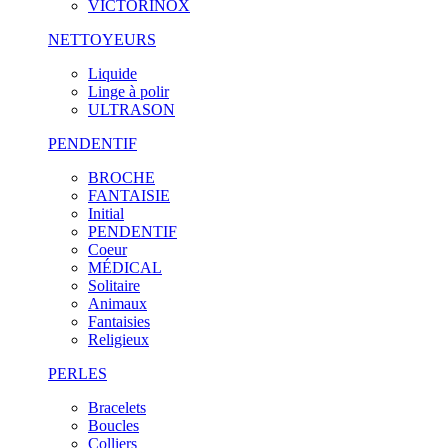
VICTORINOX
NETTOYEURS
Liquide
Linge à polir
ULTRASON
PENDENTIF
BROCHE
FANTAISIE
Initial
PENDENTIF
Coeur
MÉDICAL
Solitaire
Animaux
Fantaisies
Religieux
PERLES
Bracelets
Boucles
Colliers