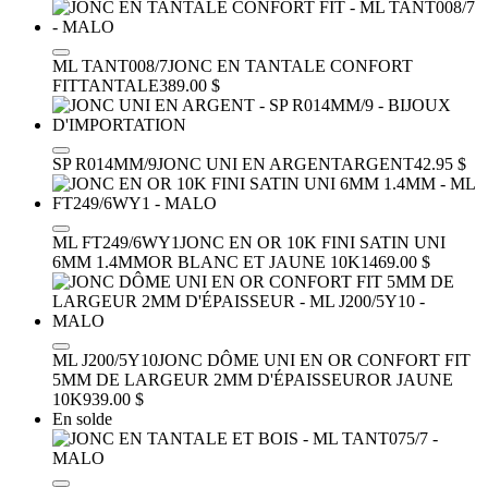
ML TANT008/7
JONC EN TANTALE CONFORT
FIT
TANTALE
389.00 $
SP R014MM/9
JONC UNI EN ARGENT
ARGENT
42.95 $
ML FT249/6WY1
JONC EN OR 10K FINI SATIN UNI
6MM 1.4MM
OR BLANC ET JAUNE 10K
1469.00 $
ML J200/5Y10
JONC DÔME UNI EN OR CONFORT FIT
5MM DE LARGEUR 2MM D'ÉPAISSEUR
OR JAUNE
10K
939.00 $
En solde