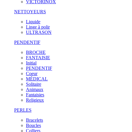
VICTORINOX
NETTOYEURS
Liquide
Linge à polir
ULTRASON
PENDENTIF
BROCHE
FANTAISIE
Initial
PENDENTIF
Coeur
MÉDICAL
Solitaire
Animaux
Fantaisies
Religieux
PERLES
Bracelets
Boucles
Colliers