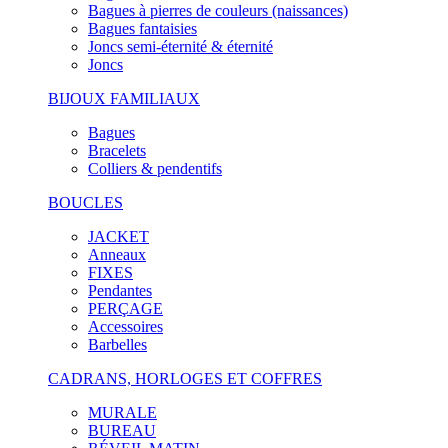
Bagues à pierres de couleurs (naissances)
Bagues fantaisies
Joncs semi-éternité & éternité
Joncs
BIJOUX FAMILIAUX
Bagues
Bracelets
Colliers & pendentifs
BOUCLES
JACKET
Anneaux
FIXES
Pendantes
PERÇAGE
Accessoires
Barbelles
CADRANS, HORLOGES ET COFFRES
MURALE
BUREAU