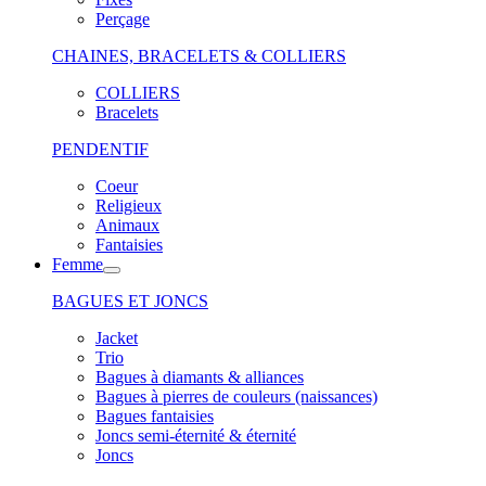
Perçage
CHAINES, BRACELETS & COLLIERS
COLLIERS
Bracelets
PENDENTIF
Coeur
Religieux
Animaux
Fantaisies
Femme
BAGUES ET JONCS
Jacket
Trio
Bagues à diamants & alliances
Bagues à pierres de couleurs (naissances)
Bagues fantaisies
Joncs semi-éternité & éternité
Joncs