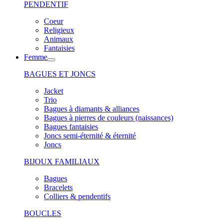
PENDENTIF
Coeur
Religieux
Animaux
Fantaisies
Femme
BAGUES ET JONCS
Jacket
Trio
Bagues à diamants & alliances
Bagues à pierres de couleurs (naissances)
Bagues fantaisies
Joncs semi-éternité & éternité
Joncs
BIJOUX FAMILIAUX
Bagues
Bracelets
Colliers & pendentifs
BOUCLES