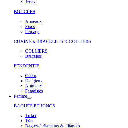
Joncs
BOUCLES
Anneaux
Fixes
Perçage
CHAINES, BRACELETS & COLLIERS
COLLIERS
Bracelets
PENDENTIF
Coeur
Religieux
Animaux
Fantaisies
Femme
BAGUES ET JONCS
Jacket
Trio
Bagues à diamants & alliances