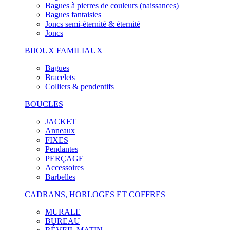
Bagues à pierres de couleurs (naissances)
Bagues fantaisies
Joncs semi-éternité & éternité
Joncs
BIJOUX FAMILIAUX
Bagues
Bracelets
Colliers & pendentifs
BOUCLES
JACKET
Anneaux
FIXES
Pendantes
PERÇAGE
Accessoires
Barbelles
CADRANS, HORLOGES ET COFFRES
MURALE
BUREAU