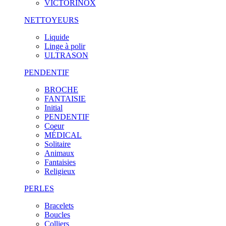
VICTORINOX
NETTOYEURS
Liquide
Linge à polir
ULTRASON
PENDENTIF
BROCHE
FANTAISIE
Initial
PENDENTIF
Coeur
MÉDICAL
Solitaire
Animaux
Fantaisies
Religieux
PERLES
Bracelets
Boucles
Colliers