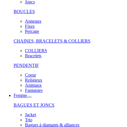
Joncs
BOUCLES
Anneaux
Fixes
Perçage
CHAINES, BRACELETS & COLLIERS
COLLIERS
Bracelets
PENDENTIF
Coeur
Religieux
Animaux
Fantaisies
Femme
BAGUES ET JONCS
Jacket
Trio
Bagues à diamants & alliances