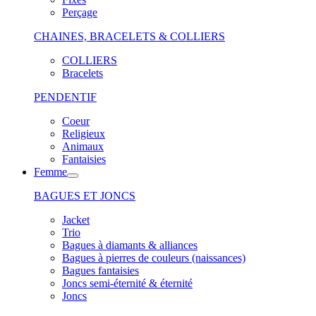
Perçage
CHAINES, BRACELETS & COLLIERS
COLLIERS
Bracelets
PENDENTIF
Coeur
Religieux
Animaux
Fantaisies
Femme
BAGUES ET JONCS
Jacket
Trio
Bagues à diamants & alliances
Bagues à pierres de couleurs (naissances)
Bagues fantaisies
Joncs semi-éternité & éternité
Joncs