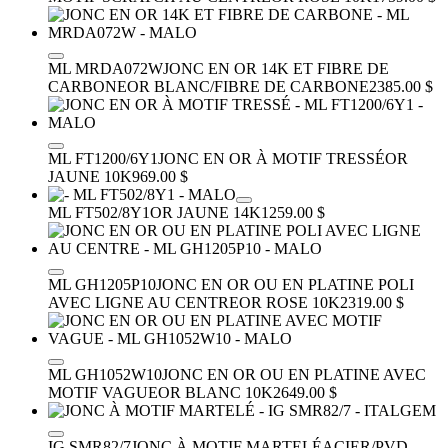
ML MRDA072W
JONC EN OR 14K ET FIBRE DE
CARBONE
OR BLANC/FIBRE DE CARBONE
2385.00 $
ML FT1200/6Y1
JONC EN OR À MOTIF TRESSÉ
OR
JAUNE 10K
969.00 $
ML FT502/8Y1
OR JAUNE 14K
1259.00 $
ML GH1205P10
JONC EN OR OU EN PLATINE POLI
AVEC LIGNE AU CENTRE
OR ROSE 10K
2319.00 $
ML GH1052W10
JONC EN OR OU EN PLATINE AVEC
MOTIF VAGUE
OR BLANC 10K
2649.00 $
IG SMR82/7
JONC À MOTIF MARTELÉ
ACIER/PVD