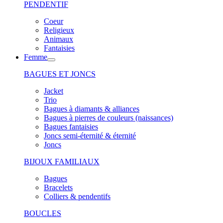
PENDENTIF
Coeur
Religieux
Animaux
Fantaisies
Femme
BAGUES ET JONCS
Jacket
Trio
Bagues à diamants & alliances
Bagues à pierres de couleurs (naissances)
Bagues fantaisies
Joncs semi-éternité & éternité
Joncs
BIJOUX FAMILIAUX
Bagues
Bracelets
Colliers & pendentifs
BOUCLES