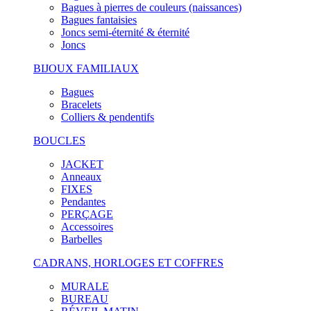
Bagues à pierres de couleurs (naissances)
Bagues fantaisies
Joncs semi-éternité & éternité
Joncs
BIJOUX FAMILIAUX
Bagues
Bracelets
Colliers & pendentifs
BOUCLES
JACKET
Anneaux
FIXES
Pendantes
PERÇAGE
Accessoires
Barbelles
CADRANS, HORLOGES ET COFFRES
MURALE
BUREAU