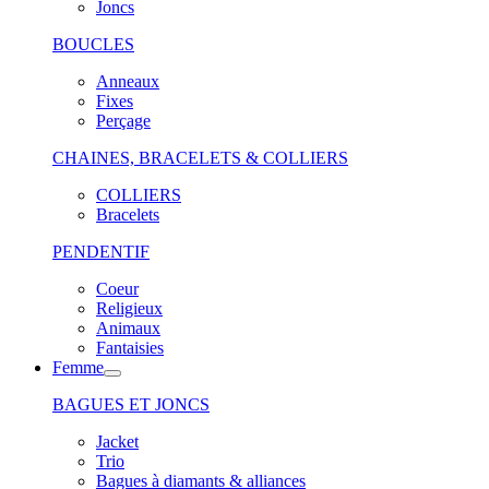
Joncs
BOUCLES
Anneaux
Fixes
Perçage
CHAINES, BRACELETS & COLLIERS
COLLIERS
Bracelets
PENDENTIF
Coeur
Religieux
Animaux
Fantaisies
Femme
BAGUES ET JONCS
Jacket
Trio
Bagues à diamants & alliances