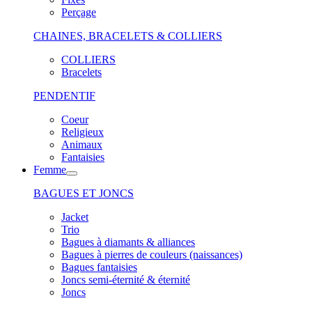
Perçage
CHAINES, BRACELETS & COLLIERS
COLLIERS
Bracelets
PENDENTIF
Coeur
Religieux
Animaux
Fantaisies
Femme
BAGUES ET JONCS
Jacket
Trio
Bagues à diamants & alliances
Bagues à pierres de couleurs (naissances)
Bagues fantaisies
Joncs semi-éternité & éternité
Joncs