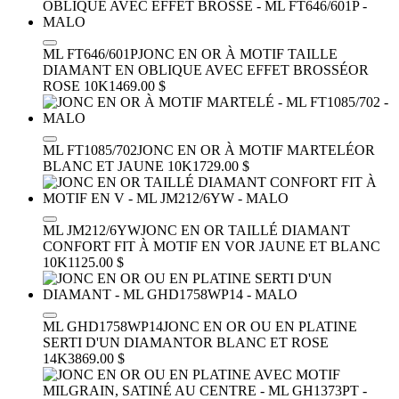
ML FT646/601P
JONC EN OR À MOTIF TAILLE
DIAMANT EN OBLIQUE AVEC EFFET BROSSÉ
OR
ROSE 10K
1469.00 $
ML FT1085/702
JONC EN OR À MOTIF MARTELÉ
OR
BLANC ET JAUNE 10K
1729.00 $
ML JM212/6YW
JONC EN OR TAILLÉ DIAMANT
CONFORT FIT À MOTIF EN V
OR JAUNE ET BLANC
10K
1125.00 $
ML GHD1758WP14
JONC EN OR OU EN PLATINE
SERTI D'UN DIAMANT
OR BLANC ET ROSE
14K
3869.00 $