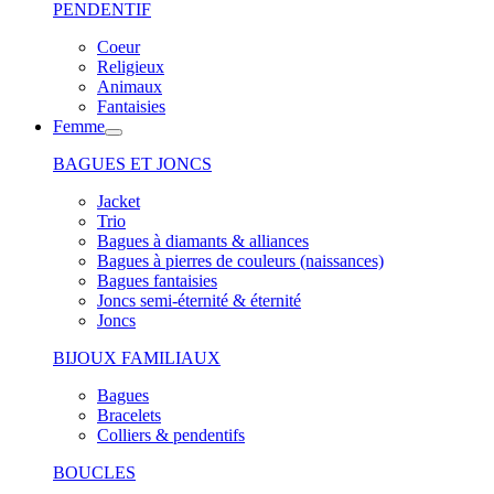
PENDENTIF
Coeur
Religieux
Animaux
Fantaisies
Femme
BAGUES ET JONCS
Jacket
Trio
Bagues à diamants & alliances
Bagues à pierres de couleurs (naissances)
Bagues fantaisies
Joncs semi-éternité & éternité
Joncs
BIJOUX FAMILIAUX
Bagues
Bracelets
Colliers & pendentifs
BOUCLES