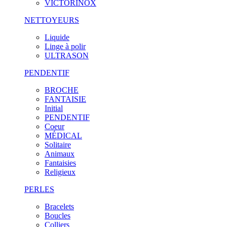
VICTORINOX
NETTOYEURS
Liquide
Linge à polir
ULTRASON
PENDENTIF
BROCHE
FANTAISIE
Initial
PENDENTIF
Coeur
MÉDICAL
Solitaire
Animaux
Fantaisies
Religieux
PERLES
Bracelets
Boucles
Colliers