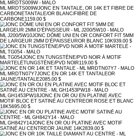
ML MRDTS009W
JONC EN TANTALE, OR 14K ET FIBRE DE
CARBONE
TANTALE/OR BLANC/FIBRE DE
CARBONE
1159.00 $
ML J200/5W10
JONC DÔME UNI EN OR CONFORT FIT 5MM
DE LARGEUR 2MM D'ÉPAISSEUR
OR BLANC 10K
939.00 $
ML TG054
JONC EN TUNGSTÈNE/PVD NOIR À MOTIF
MARTELÉ
TUNGSTÈNE/PVD NOIR
119.00 $
ML MRDTN07Y7
JONC EN OR 14K ET TANTALE
OR
JAUNE/TANTALE
2085.00 $
ML GH1453PW18
JONC EN OR OU EN PLATINE AVEC
MOTIF BLOC ET SATINÉ AU CENTRE
OR ROSE ET BLANC
18K
5695.00 $
ML GH842Y14
JONC EN OR OU PLATINE AVEC MOTIF
SATINÉ AU CENTRE
OR JAUNE 14K
2839.00 $