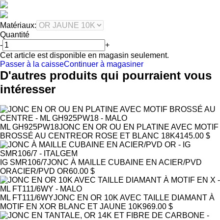
Matériaux:
Quantité
-
+
Cet article est disponible en magasin seulement.
Passer à la caisse
Continuer à magasiner
D'autres produits qui pourraient vous
intéresser
ML GH925PW18
JONC EN OR OU EN PLATINE AVEC MOTIF
BROSSÉ AU CENTRE
OR ROSE ET BLANC 18K
4145.00 $
IG SMR106/7
JONC À MAILLE CUBAINE EN ACIER/PVD
OR
ACIER/PVD OR
60.00 $
ML FT111/6WY
JONC EN OR 10K AVEC TAILLE DIAMANT À
MOTIF EN X
OR BLANC ET JAUNE 10K
969.00 $