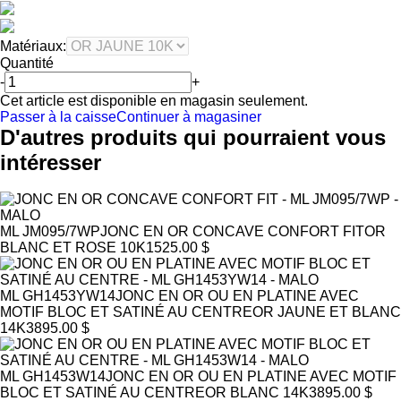
Matériaux:
Quantité
-
+
Cet article est disponible en magasin seulement.
Passer à la caisse
Continuer à magasiner
D'autres produits qui pourraient vous
intéresser
ML JM095/7WP
JONC EN OR CONCAVE CONFORT FIT
OR
BLANC ET ROSE 10K
1525.00 $
ML GH1453YW14
JONC EN OR OU EN PLATINE AVEC
MOTIF BLOC ET SATINÉ AU CENTRE
OR JAUNE ET BLANC
14K
3895.00 $
ML GH1453W14
JONC EN OR OU EN PLATINE AVEC MOTIF
BLOC ET SATINÉ AU CENTRE
OR BLANC 14K
3895.00 $