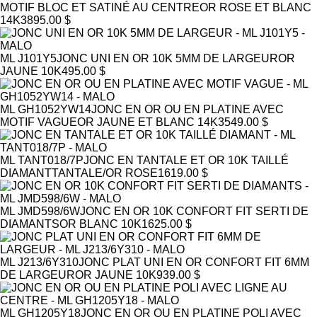
MOTIF BLOC ET SATINÉ AU CENTRE
OR ROSE ET BLANC
14K
3895.00 $
ML J101Y5
JONC UNI EN OR 10K 5MM DE LARGEUR
OR
JAUNE 10K
495.00 $
ML GH1052YW14
JONC EN OR OU EN PLATINE AVEC
MOTIF VAGUE
OR JAUNE ET BLANC 14K
3549.00 $
ML TANT018/7P
JONC EN TANTALE ET OR 10K TAILLÉ
DIAMANT
TANTALE/OR ROSE
1619.00 $
ML JMD598/6W
JONC EN OR 10K CONFORT FIT SERTI DE
DIAMANTS
OR BLANC 10K
1625.00 $
ML J213/6Y310
JONC PLAT UNI EN OR CONFORT FIT 6MM
DE LARGEUR
OR JAUNE 10K
939.00 $
ML GH1205Y18
JONC EN OR OU EN PLATINE POLI AVEC