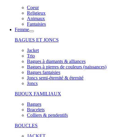
Coeur
Religieux
Animaux
Fantaisies
Femme
BAGUES ET JONCS
Jacket
Trio
Bagues à diamants & alliances
Bagues à pierres de couleurs (naissances)
Bagues fantaisies
Joncs semi-éternité & éternité
Joncs
BIJOUX FAMILIAUX
Bagues
Bracelets
Colliers & pendentifs
BOUCLES
JACKET