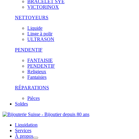
BRACELET SYE
VICTORINOX
NETTOYEURS
Liquide
Linge à polir
ULTRASON
PENDENTIF
FANTAISIE
PENDENTIF
Religieux
Fantaisies
RÉPARATIONS
Pièces
Soldes
Liquidation
Services
À propos