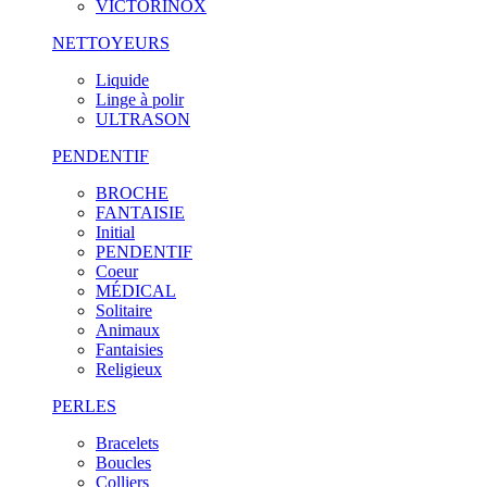
VICTORINOX
NETTOYEURS
Liquide
Linge à polir
ULTRASON
PENDENTIF
BROCHE
FANTAISIE
Initial
PENDENTIF
Coeur
MÉDICAL
Solitaire
Animaux
Fantaisies
Religieux
PERLES
Bracelets
Boucles
Colliers