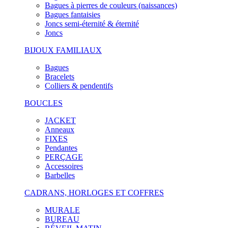
Bagues à pierres de couleurs (naissances)
Bagues fantaisies
Joncs semi-éternité & éternité
Joncs
BIJOUX FAMILIAUX
Bagues
Bracelets
Colliers & pendentifs
BOUCLES
JACKET
Anneaux
FIXES
Pendantes
PERÇAGE
Accessoires
Barbelles
CADRANS, HORLOGES ET COFFRES
MURALE
BUREAU