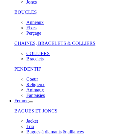
Joncs
BOUCLES
Anneaux
Fixes
Perçage
CHAINES, BRACELETS & COLLIERS
COLLIERS
Bracelets
PENDENTIF
Coeur
Religieux
Animaux
Fantaisies
Femme
BAGUES ET JONCS
Jacket
Trio
Bagues à diamants & alliances