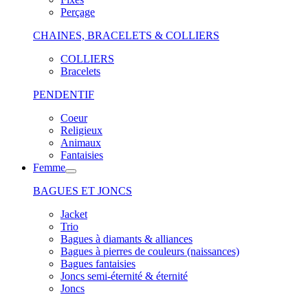
Perçage
CHAINES, BRACELETS & COLLIERS
COLLIERS
Bracelets
PENDENTIF
Coeur
Religieux
Animaux
Fantaisies
Femme
BAGUES ET JONCS
Jacket
Trio
Bagues à diamants & alliances
Bagues à pierres de couleurs (naissances)
Bagues fantaisies
Joncs semi-éternité & éternité
Joncs