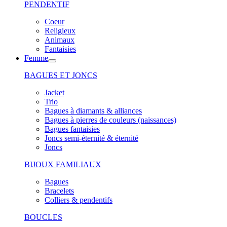
PENDENTIF
Coeur
Religieux
Animaux
Fantaisies
Femme
BAGUES ET JONCS
Jacket
Trio
Bagues à diamants & alliances
Bagues à pierres de couleurs (naissances)
Bagues fantaisies
Joncs semi-éternité & éternité
Joncs
BIJOUX FAMILIAUX
Bagues
Bracelets
Colliers & pendentifs
BOUCLES