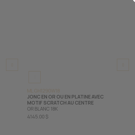
ML GH1290W18
ML JM
JONC EN OR OU EN PLATINE AVEC
JONC 
MOTIF SCRATCH AU CENTRE
DE DI
OR BLANC 18K
OR RO
4145.00 $
1725.0