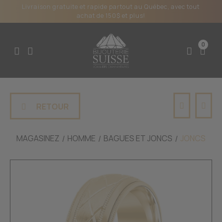
Livraison gratuite et rapide partout au Québec, avec tout
achat de 150$ et plus!
0
RETOUR
MAGASINEZ
HOMME
BAGUES ET JONCS
JONCS