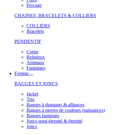
Perçage
CHAINES, BRACELETS & COLLIERS
COLLIERS
Bracelets
PENDENTIF
Coeur
Religieux
Animaux
Fantaisies
Femme
BAGUES ET JONCS
Jacket
Trio
Bagues à diamants & alliances
Bagues à pierres de couleurs (naissances)
Bagues fantaisies
Joncs semi-éternité & éternité
Joncs