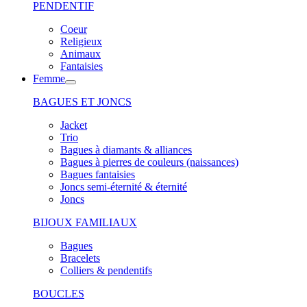
PENDENTIF
Coeur
Religieux
Animaux
Fantaisies
Femme
BAGUES ET JONCS
Jacket
Trio
Bagues à diamants & alliances
Bagues à pierres de couleurs (naissances)
Bagues fantaisies
Joncs semi-éternité & éternité
Joncs
BIJOUX FAMILIAUX
Bagues
Bracelets
Colliers & pendentifs
BOUCLES