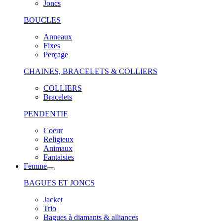
Joncs
BOUCLES
Anneaux
Fixes
Perçage
CHAINES, BRACELETS & COLLIERS
COLLIERS
Bracelets
PENDENTIF
Coeur
Religieux
Animaux
Fantaisies
Femme
BAGUES ET JONCS
Jacket
Trio
Bagues à diamants & alliances