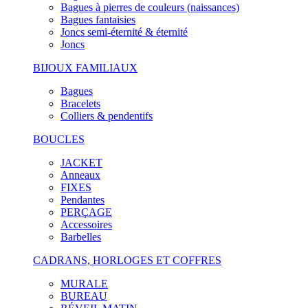
Bagues à pierres de couleurs (naissances)
Bagues fantaisies
Joncs semi-éternité & éternité
Joncs
BIJOUX FAMILIAUX
Bagues
Bracelets
Colliers & pendentifs
BOUCLES
JACKET
Anneaux
FIXES
Pendantes
PERÇAGE
Accessoires
Barbelles
CADRANS, HORLOGES ET COFFRES
MURALE
BUREAU