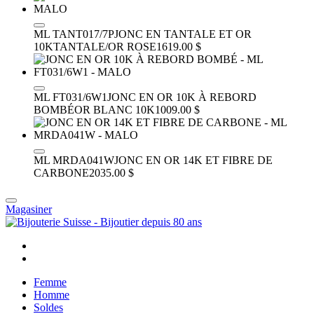
ML TANT017/7P
JONC EN TANTALE ET OR
10K
TANTALE/OR ROSE
1619.00 $
ML FT031/6W1
JONC EN OR 10K À REBORD
BOMBÉ
OR BLANC 10K
1009.00 $
ML MRDA041W
JONC EN OR 14K ET FIBRE DE
CARBONE
2035.00 $
Magasiner
Femme
Homme
Soldes