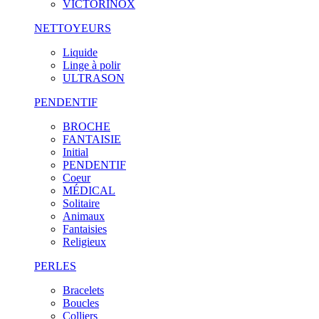
VICTORINOX
NETTOYEURS
Liquide
Linge à polir
ULTRASON
PENDENTIF
BROCHE
FANTAISIE
Initial
PENDENTIF
Coeur
MÉDICAL
Solitaire
Animaux
Fantaisies
Religieux
PERLES
Bracelets
Boucles
Colliers