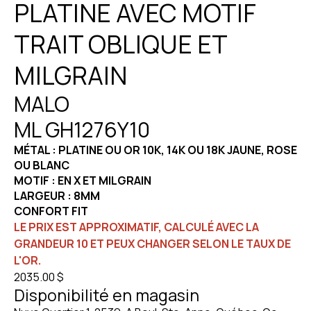
PLATINE AVEC MOTIF
TRAIT OBLIQUE ET
MILGRAIN
MALO
ML GH1276Y10
MÉTAL : PLATINE OU OR 10K, 14K OU 18K JAUNE, ROSE
OU BLANC
MOTIF : EN X ET MILGRAIN
LARGEUR : 8MM
CONFORT FIT
LE PRIX EST APPROXIMATIF, CALCULÉ AVEC LA
GRANDEUR 10 ET PEUX CHANGER SELON LE TAUX DE
L'OR.
2035.00 $
Disponibilité en magasin