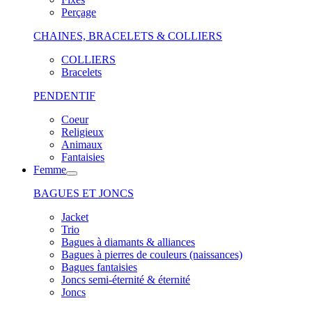
Perçage
CHAINES, BRACELETS & COLLIERS
COLLIERS
Bracelets
PENDENTIF
Coeur
Religieux
Animaux
Fantaisies
Femme
BAGUES ET JONCS
Jacket
Trio
Bagues à diamants & alliances
Bagues à pierres de couleurs (naissances)
Bagues fantaisies
Joncs semi-éternité & éternité
Joncs