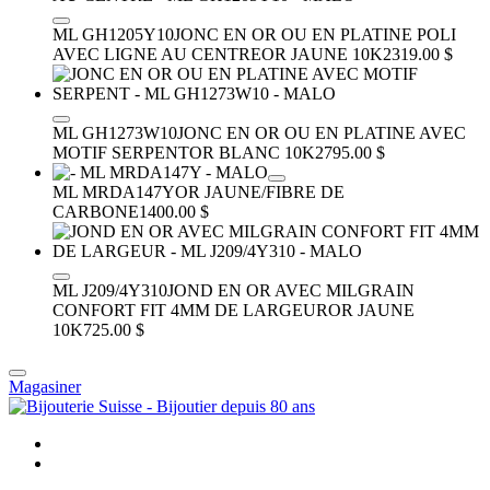
ML GH1205Y10
JONC EN OR OU EN PLATINE POLI
AVEC LIGNE AU CENTRE
OR JAUNE 10K
2319.00 $
ML GH1273W10
JONC EN OR OU EN PLATINE AVEC
MOTIF SERPENT
OR BLANC 10K
2795.00 $
ML MRDA147Y
OR JAUNE/FIBRE DE
CARBONE
1400.00 $
ML J209/4Y310
JOND EN OR AVEC MILGRAIN
CONFORT FIT 4MM DE LARGEUR
OR JAUNE
10K
725.00 $
Magasiner