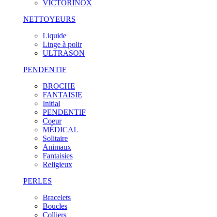
VICTORINOX
NETTOYEURS
Liquide
Linge à polir
ULTRASON
PENDENTIF
BROCHE
FANTAISIE
Initial
PENDENTIF
Coeur
MÉDICAL
Solitaire
Animaux
Fantaisies
Religieux
PERLES
Bracelets
Boucles
Colliers