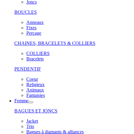
Joncs
BOUCLES
Anneaux
Fixes
Perçage
CHAINES, BRACELETS & COLLIERS
COLLIERS
Bracelets
PENDENTIF
Coeur
Religieux
Animaux
Fantaisies
Femme
BAGUES ET JONCS
Jacket
Trio
Bagues à diamants & alliances