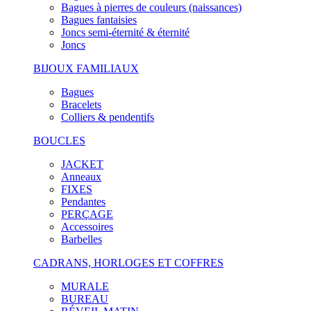
Bagues à pierres de couleurs (naissances)
Bagues fantaisies
Joncs semi-éternité & éternité
Joncs
BIJOUX FAMILIAUX
Bagues
Bracelets
Colliers & pendentifs
BOUCLES
JACKET
Anneaux
FIXES
Pendantes
PERÇAGE
Accessoires
Barbelles
CADRANS, HORLOGES ET COFFRES
MURALE
BUREAU