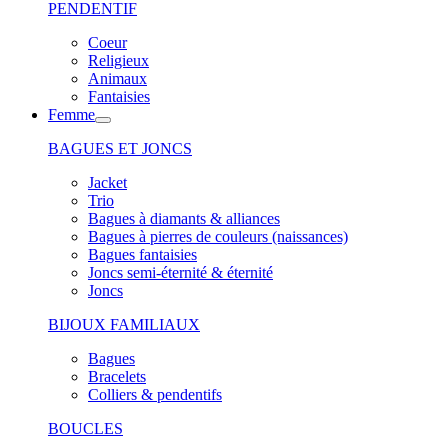
PENDENTIF
Coeur
Religieux
Animaux
Fantaisies
Femme
BAGUES ET JONCS
Jacket
Trio
Bagues à diamants & alliances
Bagues à pierres de couleurs (naissances)
Bagues fantaisies
Joncs semi-éternité & éternité
Joncs
BIJOUX FAMILIAUX
Bagues
Bracelets
Colliers & pendentifs
BOUCLES