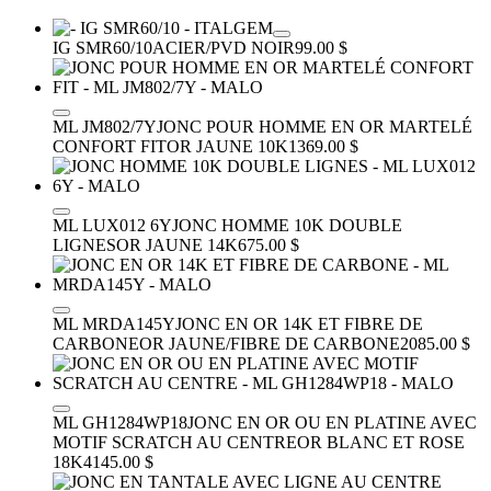
IG SMR60/10
ACIER/PVD NOIR
99.00 $
ML JM802/7Y
JONC POUR HOMME EN OR MARTELÉ
CONFORT FIT
OR JAUNE 10K
1369.00 $
ML LUX012 6Y
JONC HOMME 10K DOUBLE
LIGNES
OR JAUNE 14K
675.00 $
ML MRDA145Y
JONC EN OR 14K ET FIBRE DE
CARBONE
OR JAUNE/FIBRE DE CARBONE
2085.00 $
ML GH1284WP18
JONC EN OR OU EN PLATINE AVEC
MOTIF SCRATCH AU CENTRE
OR BLANC ET ROSE
18K
4145.00 $