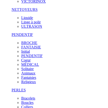
VICTORINOX
NETTOYEURS
Liquide
Linge à polir
ULTRASON
PENDENTIF
BROCHE
FANTAISIE
Initial
PENDENTIF
Coeur
MÉDICAL
Solitaire
Animaux
Fantaisies
Religieux
PERLES
Bracelets
Boucles
Colliers