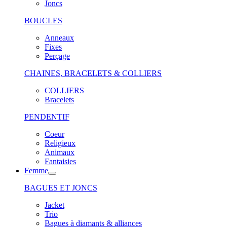
Joncs
BOUCLES
Anneaux
Fixes
Perçage
CHAINES, BRACELETS & COLLIERS
COLLIERS
Bracelets
PENDENTIF
Coeur
Religieux
Animaux
Fantaisies
Femme
BAGUES ET JONCS
Jacket
Trio
Bagues à diamants & alliances