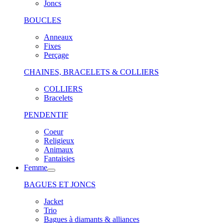
Joncs
BOUCLES
Anneaux
Fixes
Perçage
CHAINES, BRACELETS & COLLIERS
COLLIERS
Bracelets
PENDENTIF
Coeur
Religieux
Animaux
Fantaisies
Femme
BAGUES ET JONCS
Jacket
Trio
Bagues à diamants & alliances