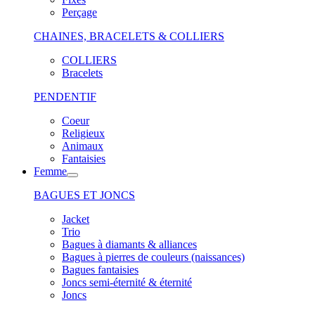
Perçage
CHAINES, BRACELETS & COLLIERS
COLLIERS
Bracelets
PENDENTIF
Coeur
Religieux
Animaux
Fantaisies
Femme
BAGUES ET JONCS
Jacket
Trio
Bagues à diamants & alliances
Bagues à pierres de couleurs (naissances)
Bagues fantaisies
Joncs semi-éternité & éternité
Joncs