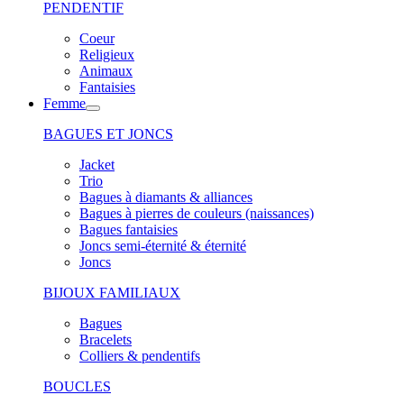
PENDENTIF
Coeur
Religieux
Animaux
Fantaisies
Femme
BAGUES ET JONCS
Jacket
Trio
Bagues à diamants & alliances
Bagues à pierres de couleurs (naissances)
Bagues fantaisies
Joncs semi-éternité & éternité
Joncs
BIJOUX FAMILIAUX
Bagues
Bracelets
Colliers & pendentifs
BOUCLES