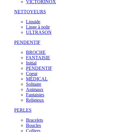
VICTORINOX
NETTOYEURS
Liquide
Linge à polir
ULTRASON
PENDENTIF
BROCHE
FANTAISIE
Initial
PENDENTIF
Coeur
MÉDICAL
Solitaire
Animaux
Fantaisies
Religieux
PERLES
Bracelets
Boucles
Colliers