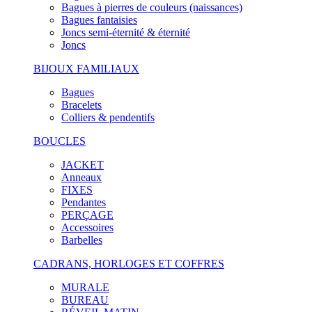
Bagues à pierres de couleurs (naissances)
Bagues fantaisies
Joncs semi-éternité & éternité
Joncs
BIJOUX FAMILIAUX
Bagues
Bracelets
Colliers & pendentifs
BOUCLES
JACKET
Anneaux
FIXES
Pendantes
PERÇAGE
Accessoires
Barbelles
CADRANS, HORLOGES ET COFFRES
MURALE
BUREAU