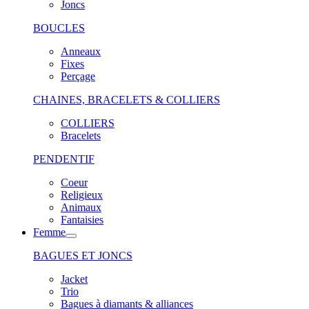
Joncs
BOUCLES
Anneaux
Fixes
Perçage
CHAINES, BRACELETS & COLLIERS
COLLIERS
Bracelets
PENDENTIF
Coeur
Religieux
Animaux
Fantaisies
Femme
BAGUES ET JONCS
Jacket
Trio
Bagues à diamants & alliances