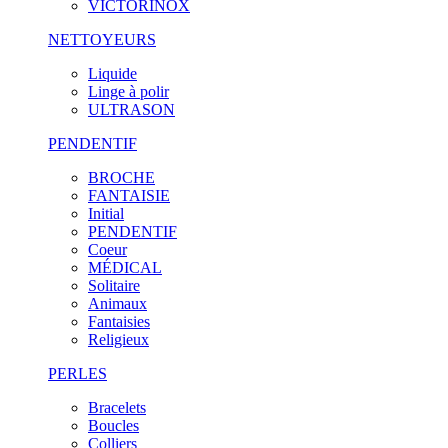
VICTORINOX
NETTOYEURS
Liquide
Linge à polir
ULTRASON
PENDENTIF
BROCHE
FANTAISIE
Initial
PENDENTIF
Coeur
MÉDICAL
Solitaire
Animaux
Fantaisies
Religieux
PERLES
Bracelets
Boucles
Colliers