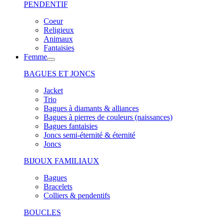
PENDENTIF
Coeur
Religieux
Animaux
Fantaisies
Femme
BAGUES ET JONCS
Jacket
Trio
Bagues à diamants & alliances
Bagues à pierres de couleurs (naissances)
Bagues fantaisies
Joncs semi-éternité & éternité
Joncs
BIJOUX FAMILIAUX
Bagues
Bracelets
Colliers & pendentifs
BOUCLES