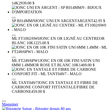
14K
2939.00 $
SP R014MM/9
JONC UNI EN ARGENT
ARGENT
42.95 $
ML FT1002/6W0
JONC EN OR LIGNÉ AU CENTRE
OR
BLANC 10K
1225.00 $
ML FT249/6PW1
JONC EN OR 10K FINI SATIN UNI
6MM 1.4MM
OR ROSE ET BLANC 10K
1469.00 $
ML TANT049/7
JONC EN TANTALE ET FIBRE DE
CARBONE CONFORT FIT
TANTALE/FIBRE DE
CARBONE
459.00 $
Magasiner