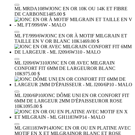
ML MRDA108W
JONC EN OR 10K OU 14K ET FIBRE
DE CARBONE
1485.00 $
ML FT/999/6W
JONC EN OR À MOTIF MILGRAIN ET
TAILLE EN V
OR BLANC 10K
1469.00 $
ML J209/6W310
JONC EN OR AVEC MILGRAIN
CONFORT FIT 6MM DE LARGEUR
OR BLANC
10K
975.00 $
ML J200/6P10
JONC DÔME UNI EN OR CONFORT FIT
6MM DE LARGEUR 2MM D'ÉPAISSEUR
OR ROSE
10K
1095.00 $
ML GH1183WP14
JONC EN OR OU EN PLATINE AVEC
MOTIF EN X ET MILGRAIN
OR BLANC ET ROSE