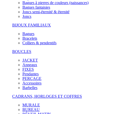
Bagues à pierres de couleurs (naissances)
Bagues fantaisies
Joncs semi-éternité & éternité
Joncs
BIJOUX FAMILIAUX
Bagues
Bracelets
Colliers & pendentifs
BOUCLES
JACKET
Anneaux
FIXES
Pendantes
PERÇAGE
Accessoires
Barbelles
CADRANS, HORLOGES ET COFFRES
MURALE
BUREAU