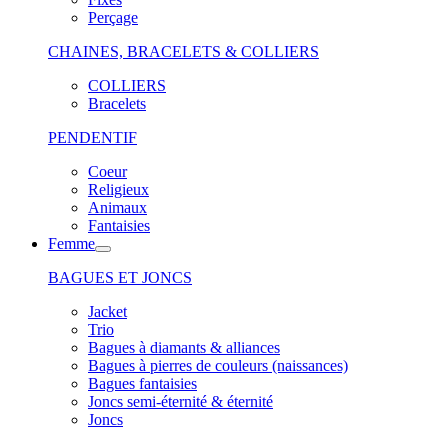
Perçage
CHAINES, BRACELETS & COLLIERS
COLLIERS
Bracelets
PENDENTIF
Coeur
Religieux
Animaux
Fantaisies
Femme
BAGUES ET JONCS
Jacket
Trio
Bagues à diamants & alliances
Bagues à pierres de couleurs (naissances)
Bagues fantaisies
Joncs semi-éternité & éternité
Joncs