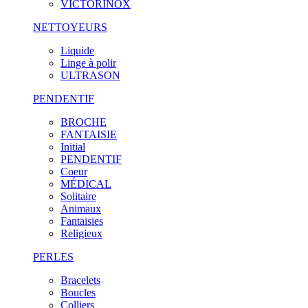
VICTORINOX
NETTOYEURS
Liquide
Linge à polir
ULTRASON
PENDENTIF
BROCHE
FANTAISIE
Initial
PENDENTIF
Coeur
MÉDICAL
Solitaire
Animaux
Fantaisies
Religieux
PERLES
Bracelets
Boucles
Colliers