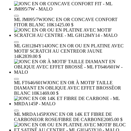
ML JM095/7W
JONC EN OR CONCAVE CONFORT
FIT
OR BLANC 10K
1425.00 $
ML GH1284Y14
JONC EN OR OU EN PLATINE AVEC
MOTIF SCRATCH AU CENTRE
OR JAUNE
14K
2839.00 $
ML FT646/601W
JONC EN OR À MOTIF TAILLE
DIAMANT EN OBLIQUE AVEC EFFET BROSSÉ
OR
BLANC 10K
1469.00 $
ML MRDA145P
JONC EN OR 14K ET FIBRE DE
CARBONE
OR ROSE/FIBRE DE CARBONE
2085.00 $