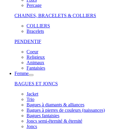
Perçage
CHAINES, BRACELETS & COLLIERS
COLLIERS
Bracelets
PENDENTIF
Coeur
Religieux
Animaux
Fantaisies
Femme
BAGUES ET JONCS
Jacket
Trio
Bagues à diamants & alliances
Bagues à pierres de couleurs (naissances)
Bagues fantaisies
Joncs semi-éternité & éternité
Joncs