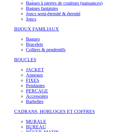
Bagues à pierres de couleurs (naissances)
Bagues fantaisies
Joncs semi-éternité & éternité
Joncs
BIJOUX FAMILIAUX
Bagues
Bracelets
Colliers & pendentifs
BOUCLES
JACKET
Anneaux
FIXES
Pendantes
PERÇAGE
Accessoires
Barbelles
CADRANS, HORLOGES ET COFFRES
MURALE
BUREAU