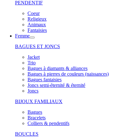
PENDENTIF
Coeur
Religieux
Animaux
Fantaisies
Femme
BAGUES ET JONCS
Jacket
Trio
Bagues à diamants & alliances
Bagues à pierres de couleurs (naissances)
Bagues fantaisies
Joncs semi-éternité & éternité
Joncs
BIJOUX FAMILIAUX
Bagues
Bracelets
Colliers & pendentifs
BOUCLES