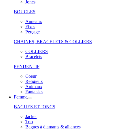
Joncs
BOUCLES
Anneaux
Fixes
Perçage
CHAINES, BRACELETS & COLLIERS
COLLIERS
Bracelets
PENDENTIF
Coeur
Religieux
Animaux
Fantaisies
Femme
BAGUES ET JONCS
Jacket
Trio
Bagues à diamants & alliances