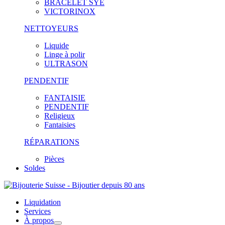
BRACELET SYE
VICTORINOX
NETTOYEURS
Liquide
Linge à polir
ULTRASON
PENDENTIF
FANTAISIE
PENDENTIF
Religieux
Fantaisies
RÉPARATIONS
Pièces
Soldes
Liquidation
Services
À propos