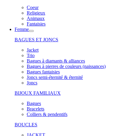
Coeur
Religieux
Animaux
Fantaisies
Femme
BAGUES ET JONCS
Jacket
Trio
Bagues à diamants & alliances
Bagues à pierres de couleurs (naissances)
Bagues fantaisies
Joncs semi-éternité & éternité
Joncs
BIJOUX FAMILIAUX
Bagues
Bracelets
Colliers & pendentifs
BOUCLES
JACKET