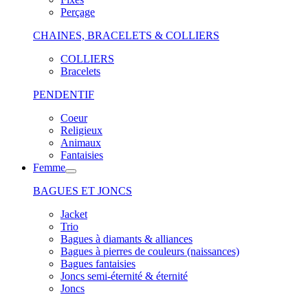
Perçage
CHAINES, BRACELETS & COLLIERS
COLLIERS
Bracelets
PENDENTIF
Coeur
Religieux
Animaux
Fantaisies
Femme
BAGUES ET JONCS
Jacket
Trio
Bagues à diamants & alliances
Bagues à pierres de couleurs (naissances)
Bagues fantaisies
Joncs semi-éternité & éternité
Joncs