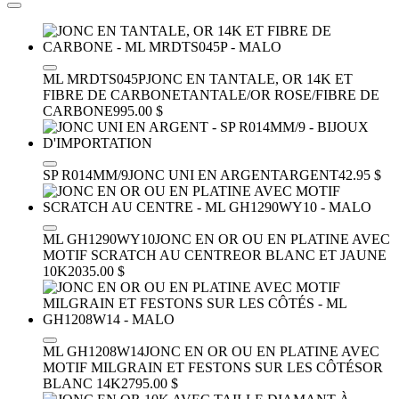
ML MRDTS045P
JONC EN TANTALE, OR 14K ET
FIBRE DE CARBONE
TANTALE/OR ROSE/FIBRE DE
CARBONE
995.00 $
SP R014MM/9
JONC UNI EN ARGENT
ARGENT
42.95 $
ML GH1290WY10
JONC EN OR OU EN PLATINE AVEC
MOTIF SCRATCH AU CENTRE
OR BLANC ET JAUNE
10K
2035.00 $
ML GH1208W14
JONC EN OR OU EN PLATINE AVEC
MOTIF MILGRAIN ET FESTONS SUR LES CÔTÉS
OR
BLANC 14K
2795.00 $