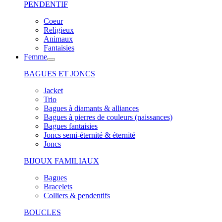
PENDENTIF
Coeur
Religieux
Animaux
Fantaisies
Femme
BAGUES ET JONCS
Jacket
Trio
Bagues à diamants & alliances
Bagues à pierres de couleurs (naissances)
Bagues fantaisies
Joncs semi-éternité & éternité
Joncs
BIJOUX FAMILIAUX
Bagues
Bracelets
Colliers & pendentifs
BOUCLES