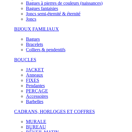
Bagues à pierres de couleurs (naissances)
Bagues fantaisies
Joncs semi-éternité & éternité
Joncs
BIJOUX FAMILIAUX
Bagues
Bracelets
Colliers & pendentifs
BOUCLES
JACKET
Anneaux
FIXES
Pendantes
PERÇAGE
Accessoires
Barbelles
CADRANS, HORLOGES ET COFFRES
MURALE
BUREAU