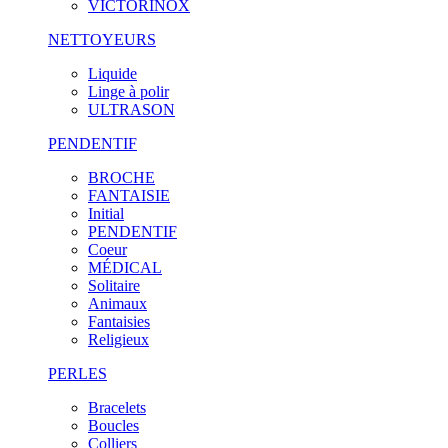
VICTORINOX
NETTOYEURS
Liquide
Linge à polir
ULTRASON
PENDENTIF
BROCHE
FANTAISIE
Initial
PENDENTIF
Coeur
MÉDICAL
Solitaire
Animaux
Fantaisies
Religieux
PERLES
Bracelets
Boucles
Colliers