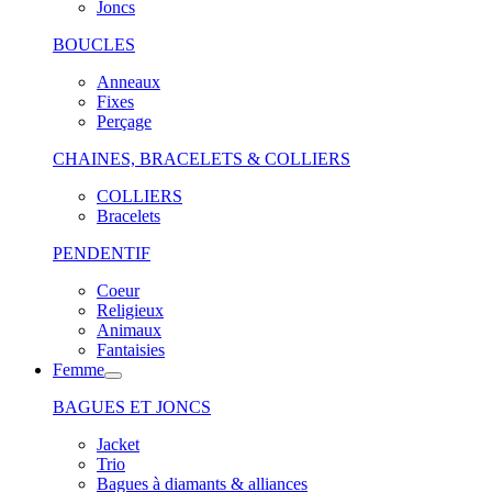
Joncs
BOUCLES
Anneaux
Fixes
Perçage
CHAINES, BRACELETS & COLLIERS
COLLIERS
Bracelets
PENDENTIF
Coeur
Religieux
Animaux
Fantaisies
Femme
BAGUES ET JONCS
Jacket
Trio
Bagues à diamants & alliances