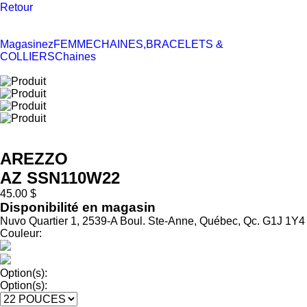
Retour
Magasinez
FEMME
CHAINES,BRACELETS &
COLLIERS
Chaines
AREZZO
AZ SSN110W22
45.00 $
Disponibilité en magasin
Nuvo Quartier 1, 2539-A Boul. Ste-Anne, Québec, Qc. G1J 1Y4
Couleur:
Option(s):
Option(s):