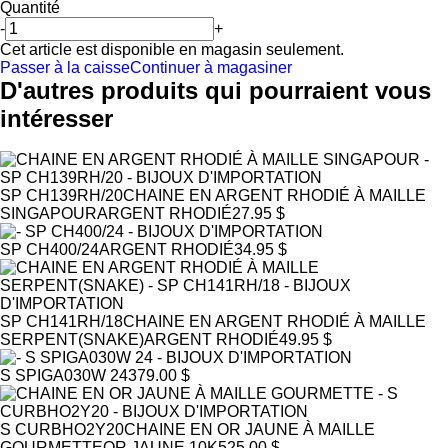
Quantité
-
+
Cet article est disponible en magasin seulement.
Passer à la caisse
Continuer à magasiner
D'autres produits qui pourraient vous
intéresser
SP CH139RH/20
CHAINE EN ARGENT RHODIÉ À MAILLE
SINGAPOUR
ARGENT RHODIÉ
27.95 $
SP CH400/24
ARGENT RHODIÉ
34.95 $
SP CH141RH/18
CHAINE EN ARGENT RHODIÉ À MAILLE
SERPENT(SNAKE)
ARGENT RHODIÉ
49.95 $
S SPIGA030W 24
379.00 $
S CURBHO2Y20
CHAINE EN OR JAUNE À MAILLE
GOURMETTE
OR JAUNE 10K
525.00 $