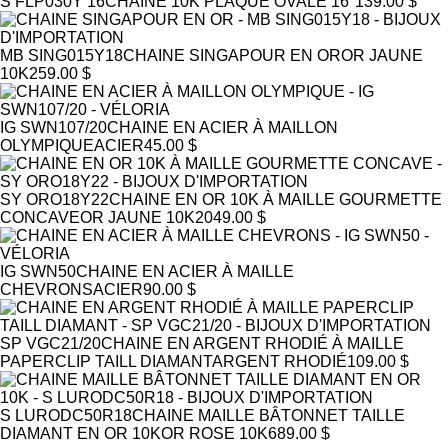
S FLP030Y 16
CHAINE 10K PLAQUE OVALE 16''
139.00 $
MB SING015Y18
CHAINE SINGAPOUR EN OR
OR JAUNE
10K
259.00 $
IG SWN107/20
CHAINE EN ACIER À MAILLON
OLYMPIQUE
ACIER
45.00 $
SY ORO18Y22
CHAINE EN OR 10K À MAILLE GOURMETTE
CONCAVE
OR JAUNE 10K
2049.00 $
IG SWN50
CHAINE EN ACIER À MAILLE
CHEVRONS
ACIER
90.00 $
SP VGC21/20
CHAINE EN ARGENT RHODIÉ À MAILLE
PAPERCLIP TAILL DIAMANT
ARGENT RHODIÉ
109.00 $
S LURODC50R18
CHAINE MAILLE BÂTONNET TAILLE
DIAMANT EN OR 10K
OR ROSE 10K
689.00 $