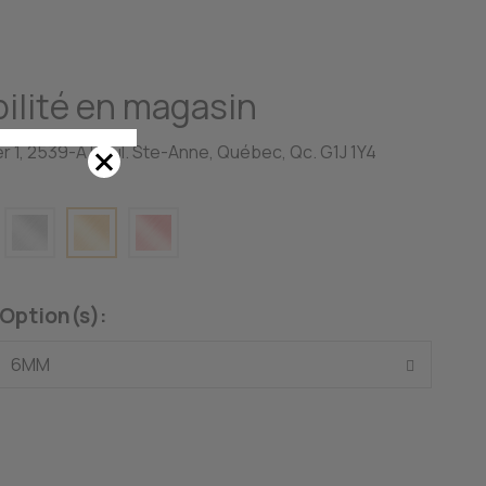
ilité en magasin
r 1, 2539-A Boul. Ste-Anne, Québec, Qc. G1J 1Y4
Option(s):