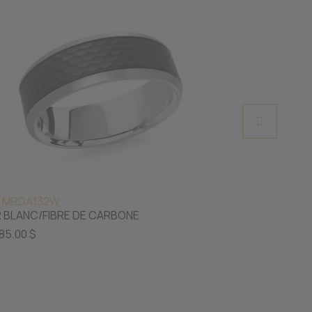
 MRDA132W
ML GH1290P
 BLANC/FIBRE DE CARBONE
JONC EN OR 
SCRATCH AU
85.00 $
OR ROSE ET 
2839.00 $