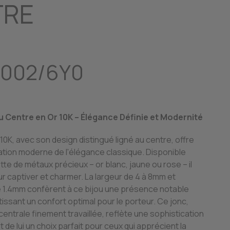
TRE
1002/6Y0
u Centre en Or 10K – Élégance Définie et Modernité
10K, avec son design distingué ligné au centre, offre
ation moderne de l'élégance classique. Disponible
te de métaux précieux – or blanc, jaune ou rose – il
r captiver et charmer. La largeur de 4 à 8mm et
e 1.4mm confèrent à ce bijou une présence notable
issant un confort optimal pour le porteur. Ce jonc,
centrale finement travaillée, reflète une sophistication
nt de lui un choix parfait pour ceux qui apprécient la