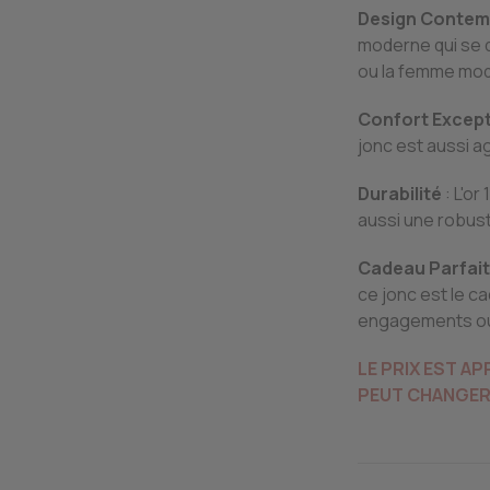
Design Contem
moderne qui se d
ou la femme mo
Confort Except
jonc est aussi ag
Durabilité
: L'o
aussi une robust
Cadeau Parfait
ce jonc est le ca
engagements ou
LE PRIX EST A
PEUT
CHANGER 