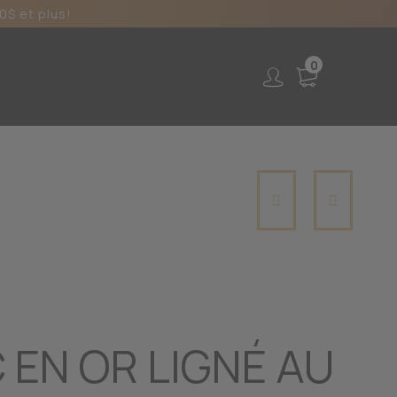
0$ et plus!
0
 EN OR LIGNÉ AU