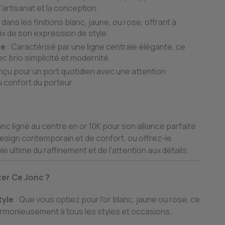
'artisanat et la conception.
 dans les finitions blanc, jaune, ou rose, offrant à
ix de son expression de style.
ue
: Caractérisé par une ligne centrale élégante, ce
c brio simplicité et modernité.
nçu pour un port quotidien avec une attention
u confort du porteur.
nc ligné au centre en or 10K pour son alliance parfaite
esign contemporain et de confort, ou offrez-le
 ultime du raffinement et de l'attention aux détails.
er Ce Jonc ?
tyle
: Que vous optiez pour l'or blanc, jaune ou rose, ce
armonieusement à tous les styles et occasions.