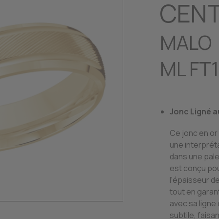
CEN
MALO
ML FT
Jonc Ligné a
Ce jonc en or 
une interprét
dans une palet
est conçu pou
l'épaisseur d
tout en garant
avec sa ligne 
subtile, faisa