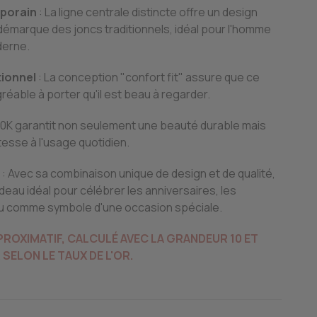
porain
: La ligne centrale distincte offre un design
émarque des joncs traditionnels, idéal pour l'homme
derne.
ionnel
: La conception "confort fit" assure que ce
réable à porter qu'il est beau à regarder.
r 10K garantit non seulement une beauté durable mais
esse à l'usage quotidien.
: Avec sa combinaison unique de design et de qualité,
deau idéal pour célébrer les anniversaires, les
 comme symbole d'une occasion spéciale.
PPROXIMATIF, CALCULÉ AVEC LA GRANDEUR 10 ET
SELON LE TAUX DE L'OR.