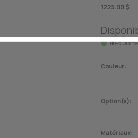
1225.00 $
Disponib
Nuvo Quartie
Couleur:
Option(s):
Matériaux: