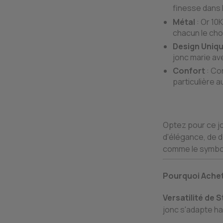
finesse dans l
Métal
: Or 10K
chacun le cho
Design Uniq
jonc marie ave
Confort
: Co
particulière a
Optez pour ce jo
d'élégance, de d
comme le symbole
Pourquoi Achet
Versatilité de S
jonc s'adapte h