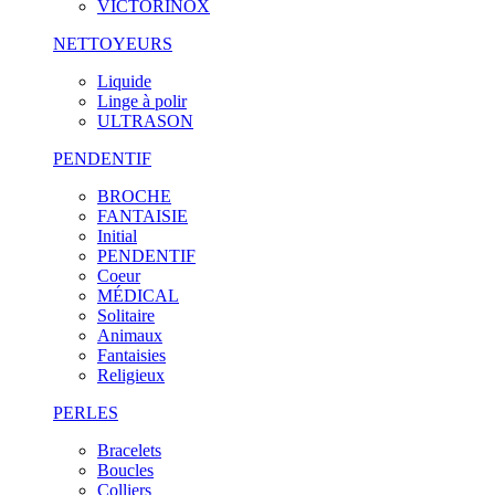
VICTORINOX
NETTOYEURS
Liquide
Linge à polir
ULTRASON
PENDENTIF
BROCHE
FANTAISIE
Initial
PENDENTIF
Coeur
MÉDICAL
Solitaire
Animaux
Fantaisies
Religieux
PERLES
Bracelets
Boucles
Colliers