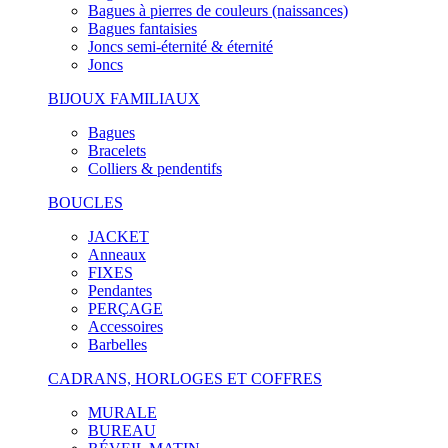
Bagues à pierres de couleurs (naissances)
Bagues fantaisies
Joncs semi-éternité & éternité
Joncs
BIJOUX FAMILIAUX
Bagues
Bracelets
Colliers & pendentifs
BOUCLES
JACKET
Anneaux
FIXES
Pendantes
PERÇAGE
Accessoires
Barbelles
CADRANS, HORLOGES ET COFFRES
MURALE
BUREAU