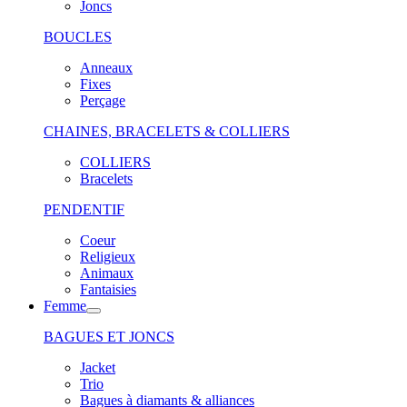
Joncs
BOUCLES
Anneaux
Fixes
Perçage
CHAINES, BRACELETS & COLLIERS
COLLIERS
Bracelets
PENDENTIF
Coeur
Religieux
Animaux
Fantaisies
Femme
BAGUES ET JONCS
Jacket
Trio
Bagues à diamants & alliances