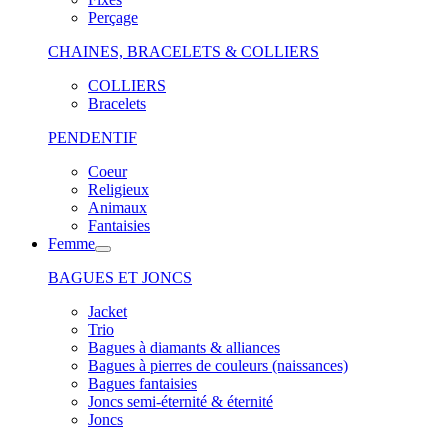
Perçage
CHAINES, BRACELETS & COLLIERS
COLLIERS
Bracelets
PENDENTIF
Coeur
Religieux
Animaux
Fantaisies
Femme
BAGUES ET JONCS
Jacket
Trio
Bagues à diamants & alliances
Bagues à pierres de couleurs (naissances)
Bagues fantaisies
Joncs semi-éternité & éternité
Joncs