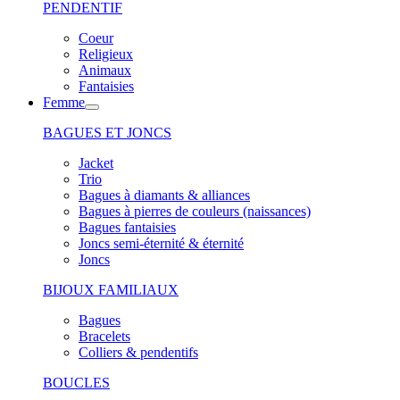
PENDENTIF
Coeur
Religieux
Animaux
Fantaisies
Femme
BAGUES ET JONCS
Jacket
Trio
Bagues à diamants & alliances
Bagues à pierres de couleurs (naissances)
Bagues fantaisies
Joncs semi-éternité & éternité
Joncs
BIJOUX FAMILIAUX
Bagues
Bracelets
Colliers & pendentifs
BOUCLES