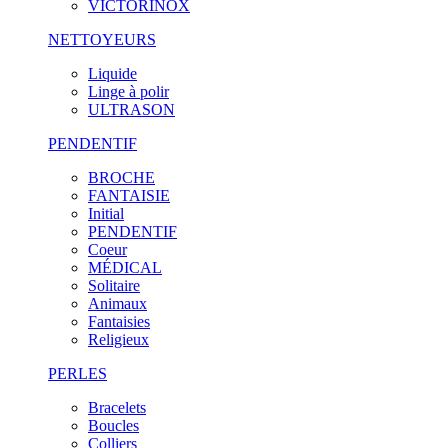
VICTORINOX
NETTOYEURS
Liquide
Linge à polir
ULTRASON
PENDENTIF
BROCHE
FANTAISIE
Initial
PENDENTIF
Coeur
MÉDICAL
Solitaire
Animaux
Fantaisies
Religieux
PERLES
Bracelets
Boucles
Colliers