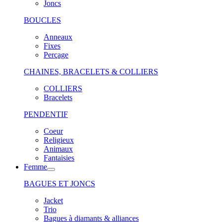
Joncs
BOUCLES
Anneaux
Fixes
Perçage
CHAINES, BRACELETS & COLLIERS
COLLIERS
Bracelets
PENDENTIF
Coeur
Religieux
Animaux
Fantaisies
Femme
BAGUES ET JONCS
Jacket
Trio
Bagues à diamants & alliances