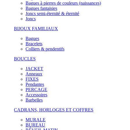
Bagues à pierres de couleurs (naissances)
Bagues fantaisies
Joncs semi-éternité & éternité
Joncs
BIJOUX FAMILIAUX
Bagues
Bracelets
Colliers & pendentifs
BOUCLES
JACKET
Anneaux
FIXES
Pendantes
PERÇAGE
Accessoires
Barbelles
CADRANS, HORLOGES ET COFFRES
MURALE
BUREAU