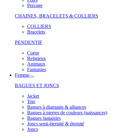
Perçage
CHAINES, BRACELETS & COLLIERS
COLLIERS
Bracelets
PENDENTIF
Coeur
Religieux
Animaux
Fantaisies
Femme
BAGUES ET JONCS
Jacket
Trio
Bagues à diamants & alliances
Bagues à pierres de couleurs (naissances)
Bagues fantaisies
Joncs semi-éternité & éternité
Joncs