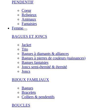
PENDENTIF
Coeur
Religieux
Animaux
Fantaisies
Femme
BAGUES ET JONCS
Jacket
Trio
Bagues à diamants & alliances
Bagues à pierres de couleurs (naissances)
Bagues fantaisies
Joncs semi-éternité & éternité
Joncs
BIJOUX FAMILIAUX
Bagues
Bracelets
Colliers & pendentifs
BOUCLES