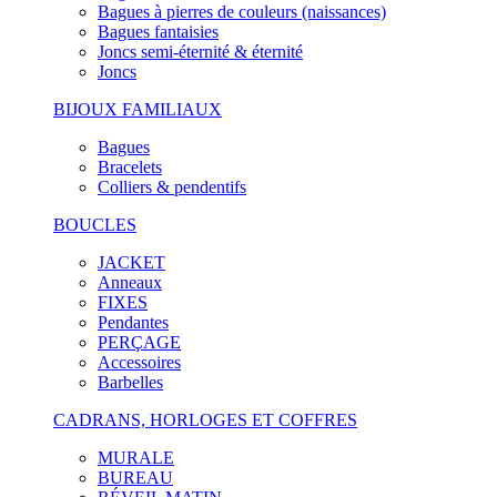
Bagues à pierres de couleurs (naissances)
Bagues fantaisies
Joncs semi-éternité & éternité
Joncs
BIJOUX FAMILIAUX
Bagues
Bracelets
Colliers & pendentifs
BOUCLES
JACKET
Anneaux
FIXES
Pendantes
PERÇAGE
Accessoires
Barbelles
CADRANS, HORLOGES ET COFFRES
MURALE
BUREAU