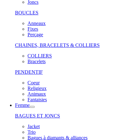
Joncs
BOUCLES
Anneaux
Fixes
Perçage
CHAINES, BRACELETS & COLLIERS
COLLIERS
Bracelets
PENDENTIF
Coeur
Religieux
Animaux
Fantaisies
Femme
BAGUES ET JONCS
Jacket
Trio
Bagues à diamants & alliances