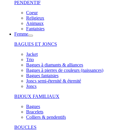
PENDENTIF
Coeur
Religieux
Animaux
Fantaisies
Femme
BAGUES ET JONCS
Jacket
Trio
Bagues à diamants & alliances
Bagues à pierres de couleurs (naissances)
Bagues fantaisies
Joncs semi-éternité & éternité
Joncs
BIJOUX FAMILIAUX
Bagues
Bracelets
Colliers & pendentifs
BOUCLES