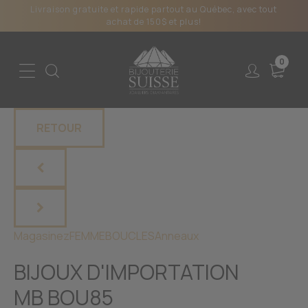
Livraison gratuite et rapide partout au Québec, avec tout
achat de 150$ et plus!
0
RETOUR
Magasinez
FEMME
BOUCLES
Anneaux
BIJOUX D'IMPORTATION
MB BOU85