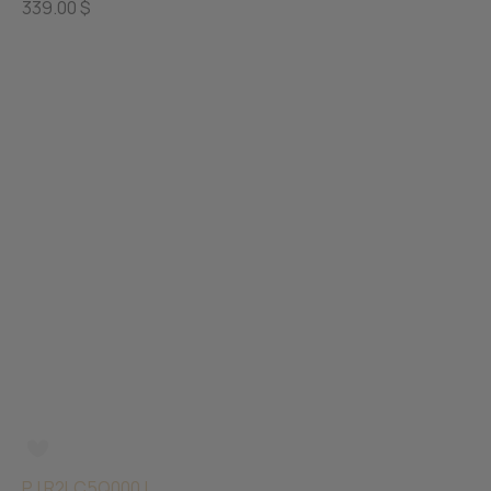
339.00 $
PJ R2LC5Q000J