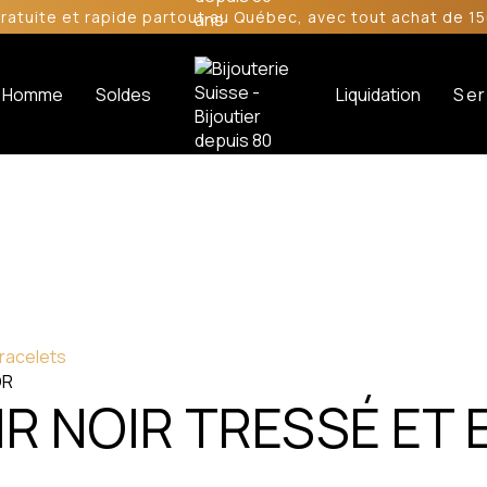
gratuite et rapide partout au Québec, avec tout achat de 15
Homme
Soldes
Liquidation
Ser
racelets
R NOIR TRESSÉ ET 