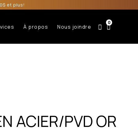
0$ et plus!
0
vices
À propos
Nous joindre
EN ACIER/PVD OR