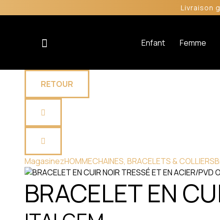
Livraison 
Enfant
Femme
RETOUR
Magasinez
HOMME
CHAINES, BRACELETS & COLLIERS
B
BRACELET EN CUI