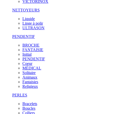
VICTORINOX
NETTOYEURS
Liquide
Linge à polir
ULTRASON
PENDENTIF
BROCHE
FANTAISIE
Initial
PENDENTIF
Coeur
MÉDICAL
Solitaire
Animaux
Fantaisies
Religieux
PERLES
Bracelets
Boucles
Colliers