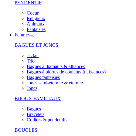
PENDENTIF
Coeur
Religieux
Animaux
Fantaisies
Femme
BAGUES ET JONCS
Jacket
Trio
Bagues à diamants & alliances
Bagues à pierres de couleurs (naissances)
Bagues fantaisies
Joncs semi-éternité & éternité
Joncs
BIJOUX FAMILIAUX
Bagues
Bracelets
Colliers & pendentifs
BOUCLES