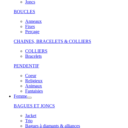
Joncs
BOUCLES
Anneaux
Fixes
Perçage
CHAINES, BRACELETS & COLLIERS
COLLIERS
Bracelets
PENDENTIF
Coeur
Religieux
Animaux
Fantaisies
Femme
BAGUES ET JONCS
Jacket
Trio
Bagues à diamants & alliances