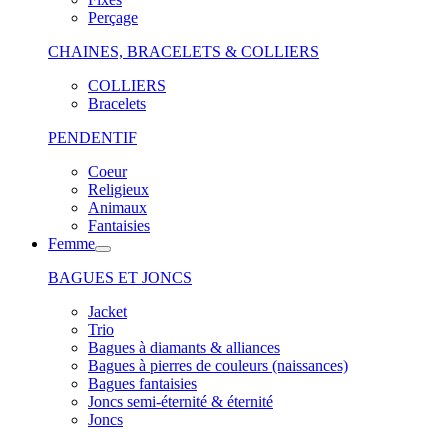
Perçage
CHAINES, BRACELETS & COLLIERS
COLLIERS
Bracelets
PENDENTIF
Coeur
Religieux
Animaux
Fantaisies
Femme
BAGUES ET JONCS
Jacket
Trio
Bagues à diamants & alliances
Bagues à pierres de couleurs (naissances)
Bagues fantaisies
Joncs semi-éternité & éternité
Joncs