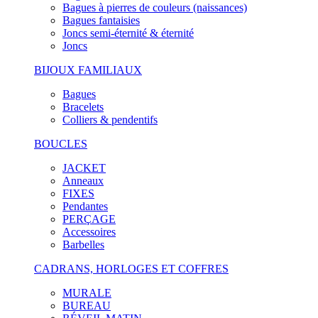
Bagues à pierres de couleurs (naissances)
Bagues fantaisies
Joncs semi-éternité & éternité
Joncs
BIJOUX FAMILIAUX
Bagues
Bracelets
Colliers & pendentifs
BOUCLES
JACKET
Anneaux
FIXES
Pendantes
PERÇAGE
Accessoires
Barbelles
CADRANS, HORLOGES ET COFFRES
MURALE
BUREAU