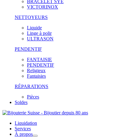
BRACELET SYE
VICTORINOX
NETTOYEURS
Liquide
Linge à polir
ULTRASON
PENDENTIF
FANTAISIE
PENDENTIF
Religieux
Fantaisies
RÉPARATIONS
Pièces
Soldes
Liquidation
Services
À propos