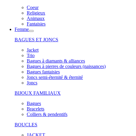
Coeur
Religieux
Animaux
Fantaisies
Femme
BAGUES ET JONCS
Jacket
Trio
Bagues à diamants & alliances
Bagues à pierres de couleurs (naissances)
Bagues fantaisies
Joncs semi-éternité & éternité
Joncs
BIJOUX FAMILIAUX
Bagues
Bracelets
Colliers & pendentifs
BOUCLES
JACKET