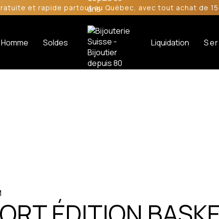
gratuite et rapide partout au Québec, avec tout achat de 15
Homme
Soldes
Liquidation
Ser
ORT ÉDITION BASK