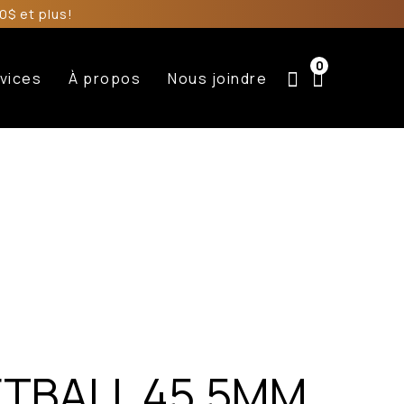
0$ et plus!
0
vices
À propos
Nous joindre
ETBALL 45.5MM