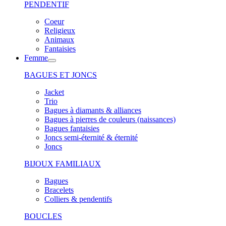
PENDENTIF
Coeur
Religieux
Animaux
Fantaisies
Femme
BAGUES ET JONCS
Jacket
Trio
Bagues à diamants & alliances
Bagues à pierres de couleurs (naissances)
Bagues fantaisies
Joncs semi-éternité & éternité
Joncs
BIJOUX FAMILIAUX
Bagues
Bracelets
Colliers & pendentifs
BOUCLES