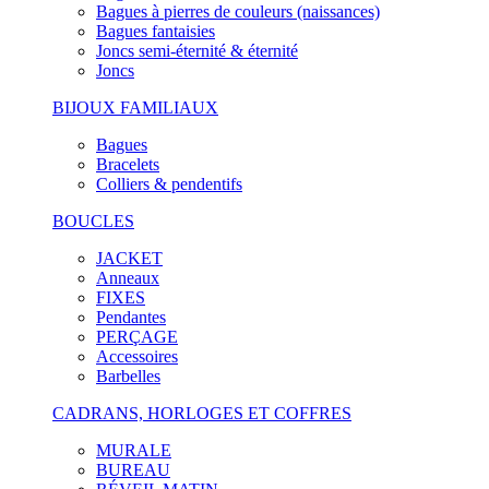
Bagues à pierres de couleurs (naissances)
Bagues fantaisies
Joncs semi-éternité & éternité
Joncs
BIJOUX FAMILIAUX
Bagues
Bracelets
Colliers & pendentifs
BOUCLES
JACKET
Anneaux
FIXES
Pendantes
PERÇAGE
Accessoires
Barbelles
CADRANS, HORLOGES ET COFFRES
MURALE
BUREAU