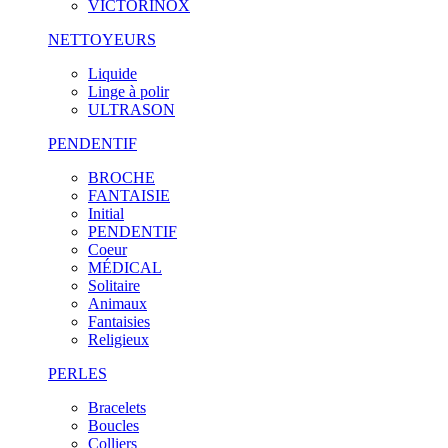
VICTORINOX
NETTOYEURS
Liquide
Linge à polir
ULTRASON
PENDENTIF
BROCHE
FANTAISIE
Initial
PENDENTIF
Coeur
MÉDICAL
Solitaire
Animaux
Fantaisies
Religieux
PERLES
Bracelets
Boucles
Colliers