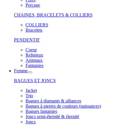
Perçage
CHAINES, BRACELETS & COLLIERS
COLLIERS
Bracelets
PENDENTIF
Coeur
Religieux
Animaux
Fantaisies
Femme
BAGUES ET JONCS
Jacket
Trio
Bagues à diamants & alliances
Bagues à pierres de couleurs (naissances)
Bagues fantaisies
Joncs semi-éternité & éternité
Joncs