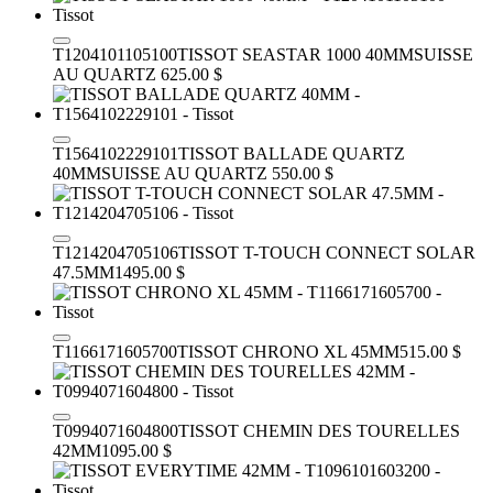
T1204101105100
TISSOT SEASTAR 1000 40MM
SUISSE
AU QUARTZ
625.00 $
T1564102229101
TISSOT BALLADE QUARTZ
40MM
SUISSE AU QUARTZ
550.00 $
T1214204705106
TISSOT T-TOUCH CONNECT SOLAR
47.5MM
1495.00 $
T1166171605700
TISSOT CHRONO XL 45MM
515.00 $
T0994071604800
TISSOT CHEMIN DES TOURELLES
42MM
1095.00 $