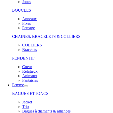
Joncs
BOUCLES
Anneaux
Fixes
Perçage
CHAINES, BRACELETS & COLLIERS
COLLIERS
Bracelets
PENDENTIF
Coeur
Religieux
Animaux
Fantaisies
Femme
BAGUES ET JONCS
Jacket
Trio
Bagues à diamants & alliances