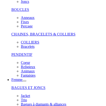
Joncs
BOUCLES
Anneaux
Fixes
Perçage
CHAINES, BRACELETS & COLLIERS
COLLIERS
Bracelets
PENDENTIF
Coeur
Religieux
Animaux
Fantaisies
Femme
BAGUES ET JONCS
Jacket
Trio
Bagues à diamants & alliances