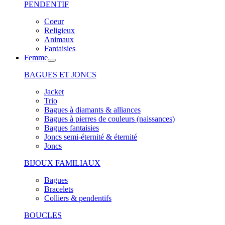
PENDENTIF
Coeur
Religieux
Animaux
Fantaisies
Femme
BAGUES ET JONCS
Jacket
Trio
Bagues à diamants & alliances
Bagues à pierres de couleurs (naissances)
Bagues fantaisies
Joncs semi-éternité & éternité
Joncs
BIJOUX FAMILIAUX
Bagues
Bracelets
Colliers & pendentifs
BOUCLES