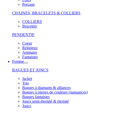
Perçage
CHAINES, BRACELETS & COLLIERS
COLLIERS
Bracelets
PENDENTIF
Coeur
Religieux
Animaux
Fantaisies
Femme
BAGUES ET JONCS
Jacket
Trio
Bagues à diamants & alliances
Bagues à pierres de couleurs (naissances)
Bagues fantaisies
Joncs semi-éternité & éternité
Joncs