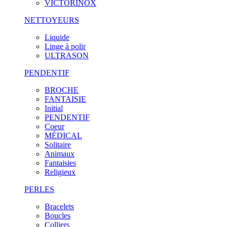
VICTORINOX
NETTOYEURS
Liquide
Linge à polir
ULTRASON
PENDENTIF
BROCHE
FANTAISIE
Initial
PENDENTIF
Coeur
MÉDICAL
Solitaire
Animaux
Fantaisies
Religieux
PERLES
Bracelets
Boucles
Colliers