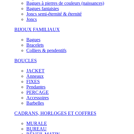
Bagues à pierres de couleurs (naissances)
Bagues fantaisies
Joncs semi-éternité & éternité
Joncs
BIJOUX FAMILIAUX
Bagues
Bracelets
Colliers & pendentifs
BOUCLES
JACKET
Anneaux
FIXES
Pendantes
PERÇAGE
Accessoires
Barbelles
CADRANS, HORLOGES ET COFFRES
MURALE
BUREAU