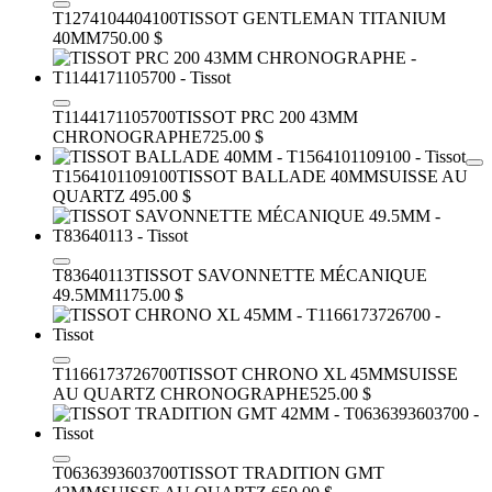
T1274104404100
TISSOT GENTLEMAN TITANIUM
40MM
750.00 $
T1144171105700
TISSOT PRC 200 43MM
CHRONOGRAPHE
725.00 $
T1564101109100
TISSOT BALLADE 40MM
SUISSE AU
QUARTZ
495.00 $
T83640113
TISSOT SAVONNETTE MÉCANIQUE
49.5MM
1175.00 $
T1166173726700
TISSOT CHRONO XL 45MM
SUISSE
AU QUARTZ CHRONOGRAPHE
525.00 $
T0636393603700
TISSOT TRADITION GMT