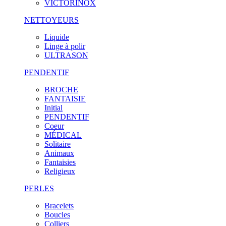
VICTORINOX
NETTOYEURS
Liquide
Linge à polir
ULTRASON
PENDENTIF
BROCHE
FANTAISIE
Initial
PENDENTIF
Coeur
MÉDICAL
Solitaire
Animaux
Fantaisies
Religieux
PERLES
Bracelets
Boucles
Colliers