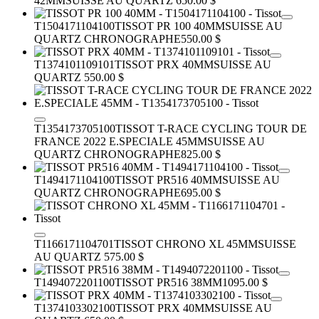
42MM
SUISSE AU QUARTZ
650.00 $
T1504171104100
TISSOT PR 100 40MM
SUISSE AU
QUARTZ CHRONOGRAPHE
550.00 $
T1374101109101
TISSOT PRX 40MM
SUISSE AU
QUARTZ
550.00 $
T1354173705100
TISSOT T-RACE CYCLING TOUR DE
FRANCE 2022 E.SPECIALE 45MM
SUISSE AU
QUARTZ CHRONOGRAPHE
825.00 $
T1494171104100
TISSOT PR516 40MM
SUISSE AU
QUARTZ CHRONOGRAPHE
695.00 $
T1166171104701
TISSOT CHRONO XL 45MM
SUISSE
AU QUARTZ
575.00 $
T1494072201100
TISSOT PR516 38MM
1095.00 $
T1374103302100
TISSOT PRX 40MM
SUISSE AU