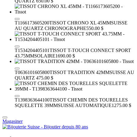
QUARTZ
650.00 $
T1166173605200
TISSOT CHRONO XL 45MM
SUISSE
AU QUARTZ CHRONOGRAPHE
550.00 $
T1534204405101
TISSOT T-TOUCH CONNECT SPORT
43.75MM
SOLAIRE
1690.00 $
T0636101605800
TISSOT TRADITION 42MM
SUISSE AU
QUARTZ
475.00 $
T1398363644100
TISSOT CHEMIN DES TOURELLES
SQUELETTE 39MM
SUISSE AUTOMATIQUE
1275.00 $
Magasiner