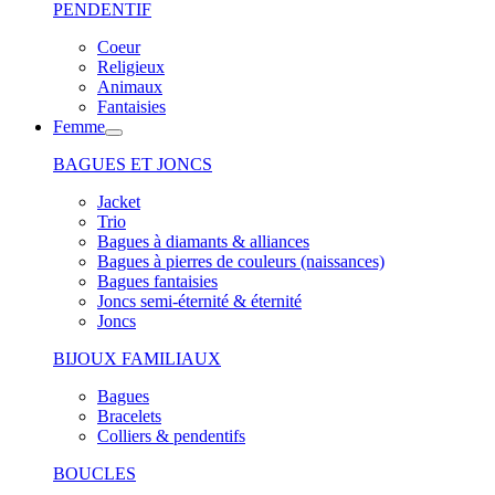
PENDENTIF
Coeur
Religieux
Animaux
Fantaisies
Femme
BAGUES ET JONCS
Jacket
Trio
Bagues à diamants & alliances
Bagues à pierres de couleurs (naissances)
Bagues fantaisies
Joncs semi-éternité & éternité
Joncs
BIJOUX FAMILIAUX
Bagues
Bracelets
Colliers & pendentifs
BOUCLES