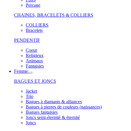
Perçage
CHAINES, BRACELETS & COLLIERS
COLLIERS
Bracelets
PENDENTIF
Coeur
Religieux
Animaux
Fantaisies
Femme
BAGUES ET JONCS
Jacket
Trio
Bagues à diamants & alliances
Bagues à pierres de couleurs (naissances)
Bagues fantaisies
Joncs semi-éternité & éternité
Joncs