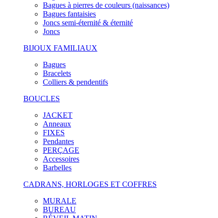
Bagues à pierres de couleurs (naissances)
Bagues fantaisies
Joncs semi-éternité & éternité
Joncs
BIJOUX FAMILIAUX
Bagues
Bracelets
Colliers & pendentifs
BOUCLES
JACKET
Anneaux
FIXES
Pendantes
PERÇAGE
Accessoires
Barbelles
CADRANS, HORLOGES ET COFFRES
MURALE
BUREAU