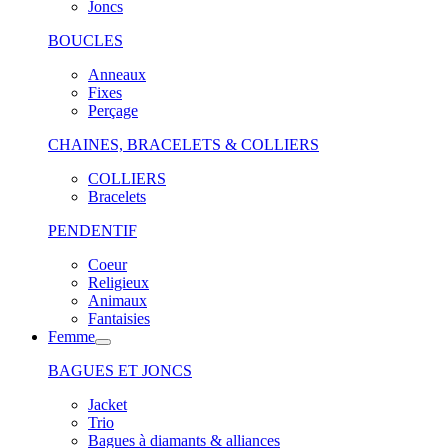
Joncs
BOUCLES
Anneaux
Fixes
Perçage
CHAINES, BRACELETS & COLLIERS
COLLIERS
Bracelets
PENDENTIF
Coeur
Religieux
Animaux
Fantaisies
Femme
BAGUES ET JONCS
Jacket
Trio
Bagues à diamants & alliances