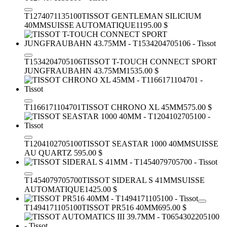
T1274071135100
TISSOT GENTLEMAN SILICIUM
40MM
SUISSE AUTOMATIQUE
1195.00 $
T1534204705106
TISSOT T-TOUCH CONNECT SPORT
JUNGFRAUBAHN 43.75MM
1535.00 $
T1166171104701
TISSOT CHRONO XL 45MM
575.00 $
T1204102705100
TISSOT SEASTAR 1000 40MM
SUISSE
AU QUARTZ
595.00 $
T1454079705700
TISSOT SIDERAL S 41MM
SUISSE
AUTOMATIQUE
1425.00 $
T1494171105100
TISSOT PR516 40MM
695.00 $