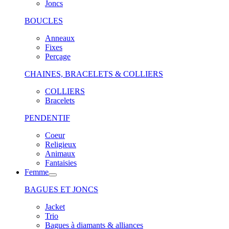
Joncs
BOUCLES
Anneaux
Fixes
Perçage
CHAINES, BRACELETS & COLLIERS
COLLIERS
Bracelets
PENDENTIF
Coeur
Religieux
Animaux
Fantaisies
Femme
BAGUES ET JONCS
Jacket
Trio
Bagues à diamants & alliances