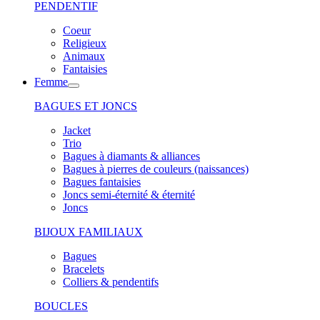
PENDENTIF
Coeur
Religieux
Animaux
Fantaisies
Femme
BAGUES ET JONCS
Jacket
Trio
Bagues à diamants & alliances
Bagues à pierres de couleurs (naissances)
Bagues fantaisies
Joncs semi-éternité & éternité
Joncs
BIJOUX FAMILIAUX
Bagues
Bracelets
Colliers & pendentifs
BOUCLES