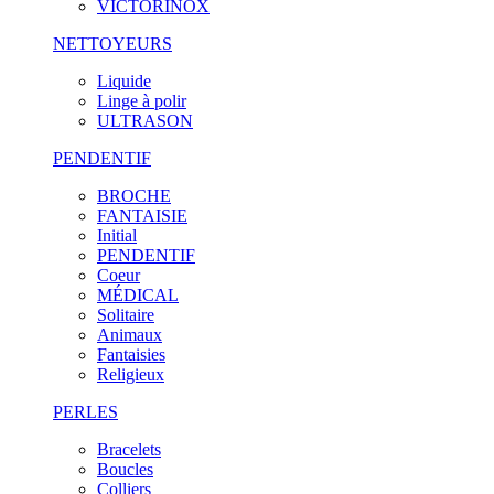
VICTORINOX
NETTOYEURS
Liquide
Linge à polir
ULTRASON
PENDENTIF
BROCHE
FANTAISIE
Initial
PENDENTIF
Coeur
MÉDICAL
Solitaire
Animaux
Fantaisies
Religieux
PERLES
Bracelets
Boucles
Colliers