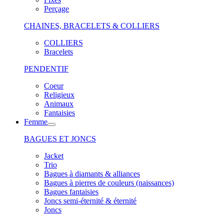
Perçage
CHAINES, BRACELETS & COLLIERS
COLLIERS
Bracelets
PENDENTIF
Coeur
Religieux
Animaux
Fantaisies
Femme
BAGUES ET JONCS
Jacket
Trio
Bagues à diamants & alliances
Bagues à pierres de couleurs (naissances)
Bagues fantaisies
Joncs semi-éternité & éternité
Joncs