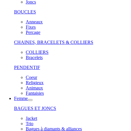
Joncs
BOUCLES
Anneaux
Fixes
Perçage
CHAINES, BRACELETS & COLLIERS
COLLIERS
Bracelets
PENDENTIF
Coeur
Religieux
Animaux
Fantaisies
Femme
BAGUES ET JONCS
Jacket
Trio
Bagues à diamants & alliances