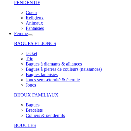
PENDENTIF
Coeur
Religieux
Animaux
Fantaisies
Femme
BAGUES ET JONCS
Jacket
Trio
Bagues à diamants & alliances
Bagues à pierres de couleurs (naissances)
Bagues fantaisies
Joncs semi-éternité & éternité
Joncs
BIJOUX FAMILIAUX
Bagues
Bracelets
Colliers & pendentifs
BOUCLES