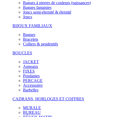
Bagues à pierres de couleurs (naissances)
Bagues fantaisies
Joncs semi-éternité & éternité
Joncs
BIJOUX FAMILIAUX
Bagues
Bracelets
Colliers & pendentifs
BOUCLES
JACKET
Anneaux
FIXES
Pendantes
PERÇAGE
Accessoires
Barbelles
CADRANS, HORLOGES ET COFFRES
MURALE
BUREAU