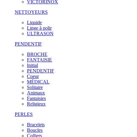
VICTORINOX
NETTOYEURS
Liquide
Linge à polir
ULTRASON
PENDENTIF
BROCHE
FANTAISIE
Initial
PENDENTIF
Coeur
MÉDICAL
Solitaire
Animaux
Fantaisies
Religieux
PERLES
Bracelets
Boucles
Colliers