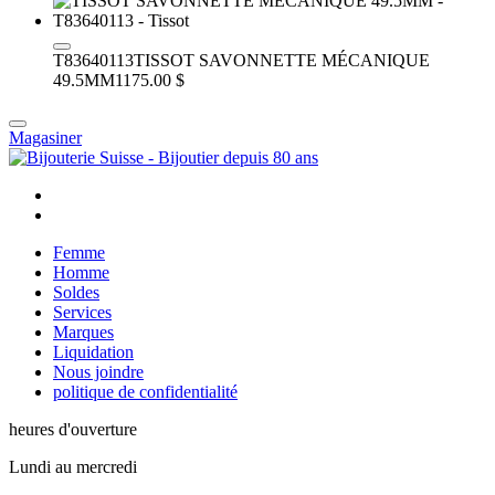
T83640113
TISSOT SAVONNETTE MÉCANIQUE
49.5MM
1175.00 $
Magasiner
Femme
Homme
Soldes
Services
Marques
Liquidation
Nous joindre
politique de confidentialité
heures d'ouverture
Lundi au mercredi