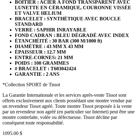
BOÎTIER : ACIER À FOND TRANSPARENT AVEC
LUNETTE EN CÉRAMIQUE, COURONNE VISSÉE
ET VALVE HELIUM
BRACELET : SYNTHÉTIQUE AVEC BOUCLE
STANDARD
VERRE : SAPHIR INRAYABLE
FOND CADRAN : BLEU DÉGRADÉ AVEC INDEX
ÉTANCHÉITÉ : 30 BAR (300 M/1000 ft)
DIAMÈTRE : 43 MM X 43 MM
ÉPAISSEUR : 12.7 MM
ENTRE-CORNES: 21 MM
POIDS : 108 GRAMMES
# BRACELET : T603042424
GARANTIE : 2 ANS
*Collection SPORT de Tissot
La Garantie Internationale et les services après-vente Tissot sont
offerts exclusivement aux clients possédant une montre vendue par
un revendeur Tissot agréé. Toute montre Tissot proposée à la vente
par un revendeur non agréé (en particulier sur Internet) peut être une
montre contrefaite, volée ou défectueuse. Tissot décline par
conséquent toute responsabilité.
1095.00 $