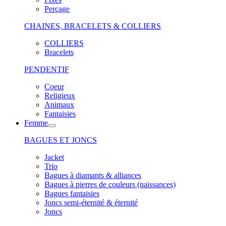
Perçage
CHAINES, BRACELETS & COLLIERS
COLLIERS
Bracelets
PENDENTIF
Coeur
Religieux
Animaux
Fantaisies
Femme
BAGUES ET JONCS
Jacket
Trio
Bagues à diamants & alliances
Bagues à pierres de couleurs (naissances)
Bagues fantaisies
Joncs semi-éternité & éternité
Joncs