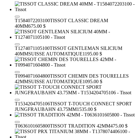
T1584072203100
TISSOT CLASSIC DREAM
40MM
675.00 $
T1274071105100
TISSOT GENTLEMAN SILICIUM
40MM
SUISSE AUTOMATIQUE
1195.00 $
T0994071604800
TISSOT CHEMIN DES TOURELLES
42MM
SUISSE AUTOMATIQUE
1095.00 $
T1534204705106
TISSOT T-TOUCH CONNECT SPORT
JUNGFRAUBAHN 43.75MM
1535.00 $
T0636101605800
TISSOT TRADITION 42MM
475.00 $