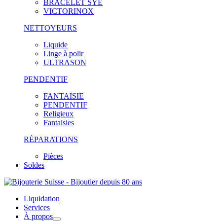
BRACELET SYE
VICTORINOX
NETTOYEURS
Liquide
Linge à polir
ULTRASON
PENDENTIF
FANTAISIE
PENDENTIF
Religieux
Fantaisies
RÉPARATIONS
Pièces
Soldes
Liquidation
Services
À propos