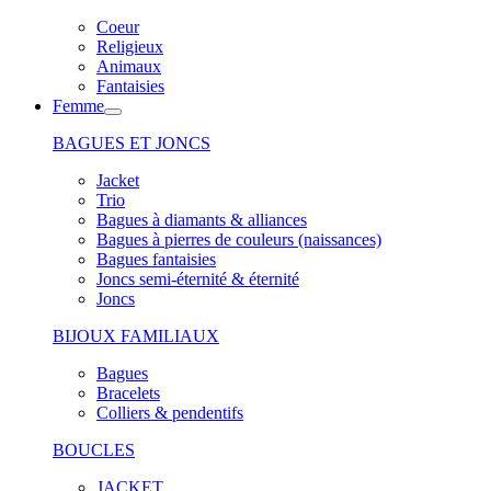
Coeur
Religieux
Animaux
Fantaisies
Femme
BAGUES ET JONCS
Jacket
Trio
Bagues à diamants & alliances
Bagues à pierres de couleurs (naissances)
Bagues fantaisies
Joncs semi-éternité & éternité
Joncs
BIJOUX FAMILIAUX
Bagues
Bracelets
Colliers & pendentifs
BOUCLES
JACKET