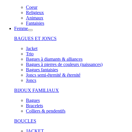
Coeur
Religieux
Animaux
Fantaisies
Femme
BAGUES ET JONCS
Jacket
Trio
Bagues à diamants & alliances
Bagues à pierres de couleurs (naissances)
Bagues fantaisies
Joncs semi-éternité & éternité
Joncs
BIJOUX FAMILIAUX
Bagues
Bracelets
Colliers & pendentifs
BOUCLES
JACKET