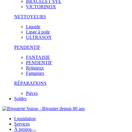
BRACELET SYE
VICTORINOX
NETTOYEURS
Liquide
Linge à polir
ULTRASON
PENDENTIF
FANTAISIE
PENDENTIF
Religieux
Fantaisies
RÉPARATIONS
Pièces
Soldes
Liquidation
Services
À propos