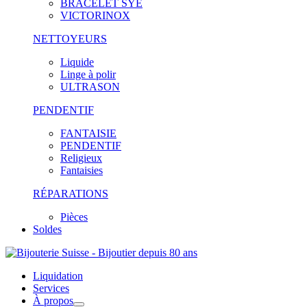
BRACELET SYE
VICTORINOX
NETTOYEURS
Liquide
Linge à polir
ULTRASON
PENDENTIF
FANTAISIE
PENDENTIF
Religieux
Fantaisies
RÉPARATIONS
Pièces
Soldes
Liquidation
Services
À propos