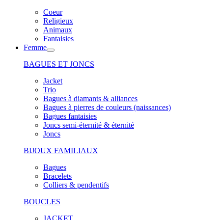
Coeur
Religieux
Animaux
Fantaisies
Femme
BAGUES ET JONCS
Jacket
Trio
Bagues à diamants & alliances
Bagues à pierres de couleurs (naissances)
Bagues fantaisies
Joncs semi-éternité & éternité
Joncs
BIJOUX FAMILIAUX
Bagues
Bracelets
Colliers & pendentifs
BOUCLES
JACKET