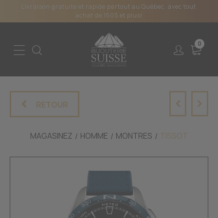
Livraison gratuite et rapide partout au Québec, avec tout
achat de 150$ et plus!
0
RETOUR
MAGASINEZ
HOMME
MONTRES
TISSOT