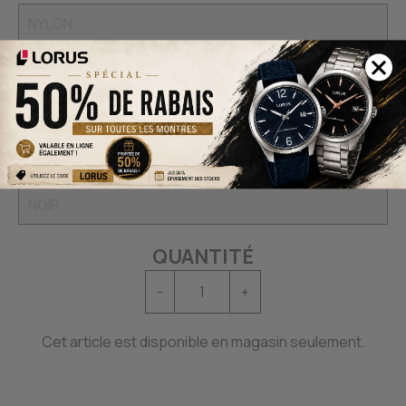
Mouvements:
Couleurboitiers:
QUANTITÉ
-
+
Cet article est disponible en magasin seulement.