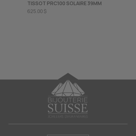
TISSOT PRC100 SOLAIRE 39MM
TISSO
625.00 $
1380.0