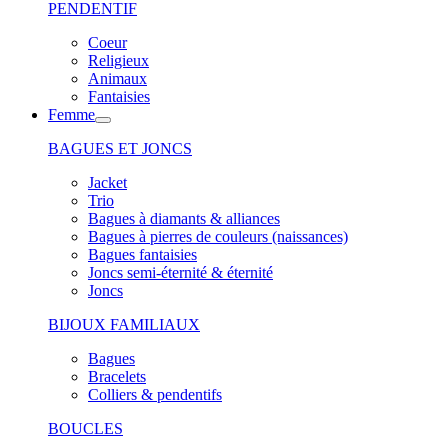
PENDENTIF
Coeur
Religieux
Animaux
Fantaisies
Femme
BAGUES ET JONCS
Jacket
Trio
Bagues à diamants & alliances
Bagues à pierres de couleurs (naissances)
Bagues fantaisies
Joncs semi-éternité & éternité
Joncs
BIJOUX FAMILIAUX
Bagues
Bracelets
Colliers & pendentifs
BOUCLES