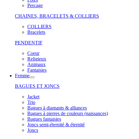
Perçage
CHAINES, BRACELETS & COLLIERS
COLLIERS
Bracelets
PENDENTIF
Coeur
Religieux
Animaux
Fantaisies
Femme
BAGUES ET JONCS
Jacket
Trio
Bagues à diamants & alliances
Bagues à pierres de couleurs (naissances)
Bagues fantaisies
Joncs semi-éternité & éternité
Joncs