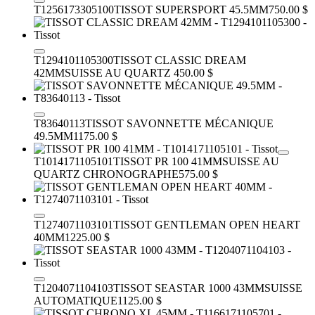
T1256173305100
TISSOT SUPERSPORT 45.5MM
750.00 $
T1294101105300
TISSOT CLASSIC DREAM
42MM
SUISSE AU QUARTZ
450.00 $
T83640113
TISSOT SAVONNETTE MÉCANIQUE
49.5MM
1175.00 $
T1014171105101
TISSOT PR 100 41MM
SUISSE AU
QUARTZ CHRONOGRAPHE
575.00 $
T1274071103101
TISSOT GENTLEMAN OPEN HEART
40MM
1225.00 $
T1204071104103
TISSOT SEASTAR 1000 43MM
SUISSE
AUTOMATIQUE
1125.00 $