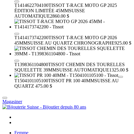
T1414622704100
TISSOT T-RACE MOTO GP 2025
ÉDITION LIMITÉE 45MM
SUISSE
AUTOMATIQUE
2860.00 $
T1414173742200
TISSOT T-RACE MOTO GP 2026
45MM
SUISSE AU QUARTZ CHRONOGRAPHE
925.00 $
T1398361104800
TISSOT CHEMIN DES TOURELLES
SQUELETTE 39MM
SUISSE AUTOMATIQUE
1325.00 $
T1504101105100
TISSOT PR 100 40MM
SUISSE AU
QUARTZ
475.00 $
Magasiner
Femme