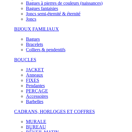
Bagues à pierres de couleurs (naissances)
Bagues fantaisies
Joncs semi-éternité & éternité
Joncs
BIJOUX FAMILIAUX
Bagues
Bracelets
Colliers & pendentifs
BOUCLES
JACKET
Anneaux
FIXES
Pendantes
PERÇAGE
Accessoires
Barbelles
CADRANS, HORLOGES ET COFFRES
MURALE
BUREAU