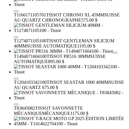
T1166171105701
TISSOT CHRONO XL 45MM
SUISSE
AU QUARTZ CHRONOGRAPHE
575.00 $
T1274071105100
TISSOT GENTLEMAN SILICIUM
40MM
SUISSE AUTOMATIQUE
1195.00 $
T1494071604100
TISSOT PR516 38MM
SUISSE
AUTOMATIQUE
895.00 $
T1204103342100
TISSOT SEASTAR 1000 40MM
SUISSE
AU QUARTZ
675.00 $
T83845082
TISSOT SAVONNETTE
MÉCANIQUE
MÉCANIQUE
1175.00 $