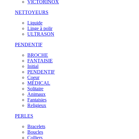
VICTORINOX
NETTOYEURS
Liquide
Linge à polir
ULTRASON
PENDENTIF
BROCHE
FANTAISIE
Initial
PENDENTIF
Coeur
MÉDICAL
Solitaire
Animaux
Fantaisies
Religieux
PERLES
Bracelets
Boucles
Colliers