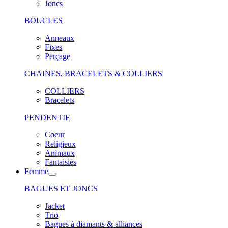
Joncs
BOUCLES
Anneaux
Fixes
Perçage
CHAINES, BRACELETS & COLLIERS
COLLIERS
Bracelets
PENDENTIF
Coeur
Religieux
Animaux
Fantaisies
Femme
BAGUES ET JONCS
Jacket
Trio
Bagues à diamants & alliances