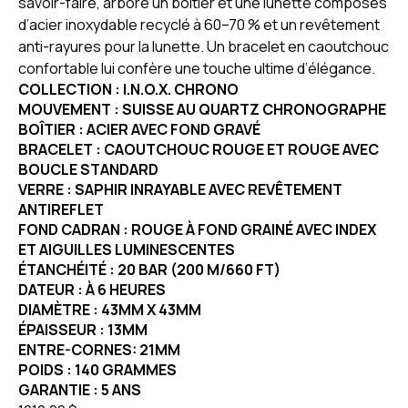
savoir-faire, arbore un boîtier et une lunette composés
d’acier inoxydable recyclé à 60–70 % et un revêtement
anti-rayures pour la lunette. Un bracelet en caoutchouc
confortable lui confère une touche ultime d’élégance.
COLLECTION : I.N.O.X. CHRONO
MOUVEMENT : SUISSE AU QUARTZ CHRONOGRAPHE
BOÎTIER : ACIER AVEC FOND GRAVÉ
BRACELET : CAOUTCHOUC ROUGE ET ROUGE AVEC
BOUCLE STANDARD
VERRE : SAPHIR INRAYABLE AVEC REVÊTEMENT
ANTIREFLET
FOND CADRAN : ROUGE À FOND GRAINÉ AVEC INDEX
ET AIGUILLES LUMINESCENTES
ÉTANCHÉITÉ : 20 BAR (200 M/660 FT)
DATEUR : À 6 HEURES
DIAMÈTRE : 43MM X 43MM
ÉPAISSEUR : 13MM
ENTRE-CORNES: 21MM
POIDS : 140 GRAMMES
GARANTIE : 5 ANS