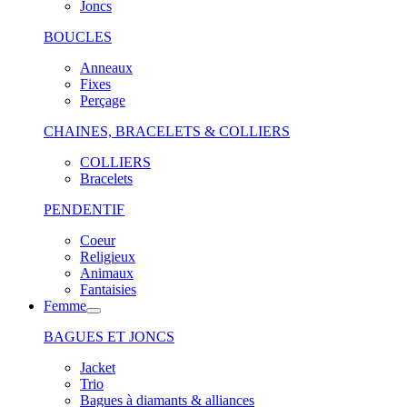
Joncs
BOUCLES
Anneaux
Fixes
Perçage
CHAINES, BRACELETS & COLLIERS
COLLIERS
Bracelets
PENDENTIF
Coeur
Religieux
Animaux
Fantaisies
Femme
BAGUES ET JONCS
Jacket
Trio
Bagues à diamants & alliances