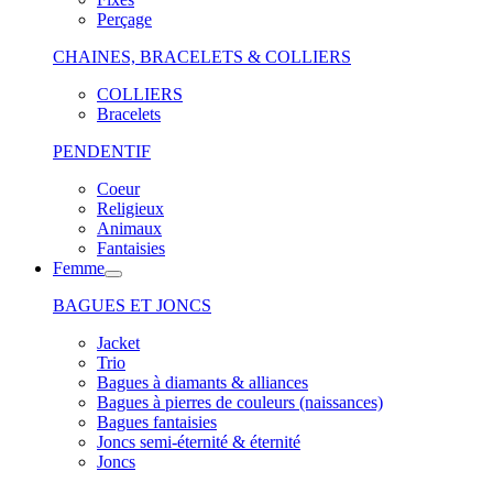
Perçage
CHAINES, BRACELETS & COLLIERS
COLLIERS
Bracelets
PENDENTIF
Coeur
Religieux
Animaux
Fantaisies
Femme
BAGUES ET JONCS
Jacket
Trio
Bagues à diamants & alliances
Bagues à pierres de couleurs (naissances)
Bagues fantaisies
Joncs semi-éternité & éternité
Joncs