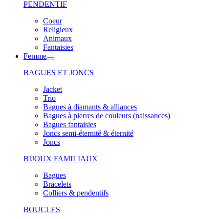
PENDENTIF
Coeur
Religieux
Animaux
Fantaisies
Femme
BAGUES ET JONCS
Jacket
Trio
Bagues à diamants & alliances
Bagues à pierres de couleurs (naissances)
Bagues fantaisies
Joncs semi-éternité & éternité
Joncs
BIJOUX FAMILIAUX
Bagues
Bracelets
Colliers & pendentifs
BOUCLES