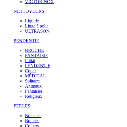
VICTORINOX
NETTOYEURS
Liquide
Linge à polir
ULTRASON
PENDENTIF
BROCHE
FANTAISIE
Initial
PENDENTIF
Coeur
MÉDICAL
Solitaire
Animaux
Fantaisies
Religieux
PERLES
Bracelets
Boucles
Colliers