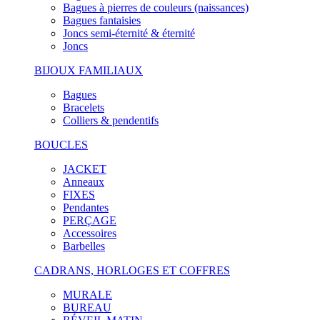
Bagues à pierres de couleurs (naissances)
Bagues fantaisies
Joncs semi-éternité & éternité
Joncs
BIJOUX FAMILIAUX
Bagues
Bracelets
Colliers & pendentifs
BOUCLES
JACKET
Anneaux
FIXES
Pendantes
PERÇAGE
Accessoires
Barbelles
CADRANS, HORLOGES ET COFFRES
MURALE
BUREAU