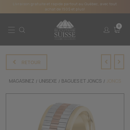
Livraison gratuite et rapide partout au Québec, avec tout
achat de 150$ et plus!
0
RETOUR
MAGASINEZ
UNISEXE
BAGUES ET JONCS
JONCS